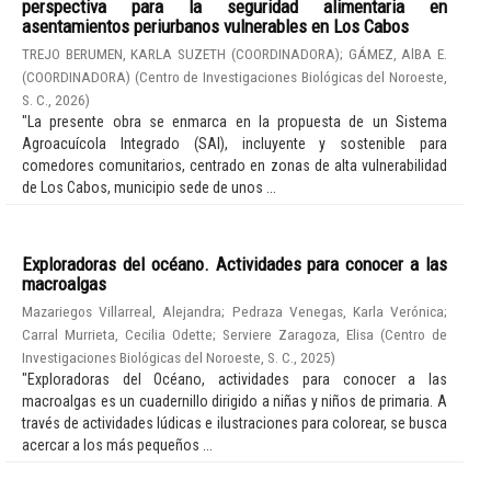
perspectiva para la seguridad alimentaria en
asentamientos periurbanos vulnerables en Los Cabos
TREJO BERUMEN, KARLA SUZETH (COORDINADORA)
;
GÁMEZ, AlBA E.
(COORDINADORA)
(
Centro de Investigaciones Biológicas del Noroeste,
S. C.
,
2026
)
"La presente obra se enmarca en la propuesta de un Sistema
Agroacuícola Integrado (SAI), incluyente y sostenible para
comedores comunitarios, centrado en zonas de alta vulnerabilidad
de Los Cabos, municipio sede de unos ...
Exploradoras del océano. Actividades para conocer a las
macroalgas
Mazariegos Villarreal, Alejandra
;
Pedraza Venegas, Karla Verónica
;
Carral Murrieta, Cecilia Odette
;
Serviere Zaragoza, Elisa
(
Centro de
Investigaciones Biológicas del Noroeste, S. C.
,
2025
)
"Exploradoras del Océano, actividades para conocer a las
macroalgas es un cuadernillo dirigido a niñas y niños de primaria. A
través de actividades lúdicas e ilustraciones para colorear, se busca
acercar a los más pequeños ...