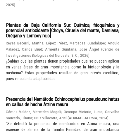
2025
)
Plantas de Baja California Sur: Química, fitoquímica y
potencial antioxidante [Choya, Ciruela del monte, Damiana,
Orégano y Lomboy rojo]
Reyes Becerril, Martha
;
López Pérez, Mercedes Guadalupe
;
Angulo
Valadez, Carlos Eliud
;
Armenta Quintana, José Ángel
(
Centro de
Investigaciones Biológicas del Noroeste, S. C.
,
2026
)
¿Sabías que las plantas tienen propiedades que se pueden aplicar
en varias áreas de gran importancia como la biotecnología y la
medicina? Estas propiedades resultan de gran interés científico,
pues vinculan la adaptabilidad ...
Presencia del Nemátodo Echinocephalus pseudouncinatus
en callos de hacha Atrina maura
Gómez Valdez, Mercedes Magali
;
Ocampo Victoria, Lucia
;
Carvalho
Saucedo, Liliana
;
Cruz Villacorta, Ariel
(
AFRIMAR-AFIRMA
,
2024
)
"Se detectó la presencia de nemátodos en Atrina maura, una
especie de almeja de la familia Pinnidae, de gran importancia