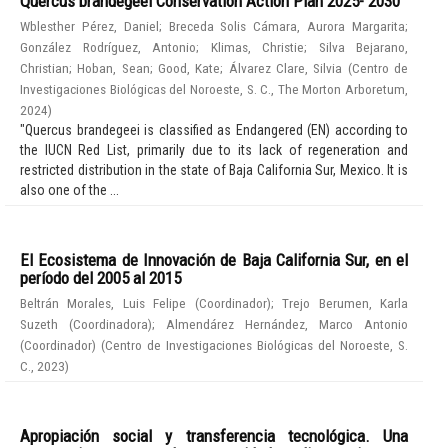
Quercus brandegeei Conservation Action Plan 2025- 2030
Wblesther Pérez, Daniel
;
Breceda Solis Cámara, Aurora Margarita
;
González Rodríguez, Antonio
;
Klimas, Christie
;
Silva Bejarano,
Christian
;
Hoban, Sean
;
Good, Kate
;
Álvarez Clare, Silvia
(
Centro de
Investigaciones Biológicas del Noroeste, S. C., The Morton Arboretum
,
2024
)
"Quercus brandegeei is classified as Endangered (EN) according to
the IUCN Red List, primarily due to its lack of regeneration and
restricted distribution in the state of Baja California Sur, Mexico. It is
also one of the ...
El Ecosistema de Innovación de Baja California Sur, en el
período del 2005 al 2015
Beltrán Morales, Luis Felipe (Coordinador)
;
Trejo Berumen, Karla
Suzeth (Coordinadora)
;
Almendárez Hernández, Marco Antonio
(Coordinador)
(
Centro de Investigaciones Biológicas del Noroeste, S.
C.
,
2023
)
Apropiación social y transferencia tecnológica. Una