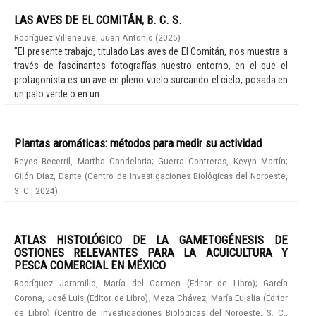
LAS AVES DE EL COMITÁN, B. C. S.
Rodríguez Villeneuve, Juan Antonio
(
2025
)
"El presente trabajo, titulado Las aves de El Comitán, nos muestra a
través de fascinantes fotografías nuestro entorno, en el que el
protagonista es un ave en pleno vuelo surcando el cielo, posada en
un palo verde o en un ...
Plantas aromáticas: métodos para medir su actividad
Reyes Becerril, Martha Candelaria
;
Guerra Contreras, Kevyn Martín
;
Gijón Díaz, Dante
(
Centro de Investigaciones Biológicas del Noroeste,
S. C.
,
2024
)
ATLAS HISTOLÓGICO DE LA GAMETOGÉNESIS DE
OSTIONES RELEVANTES PARA LA ACUICULTURA Y
PESCA COMERCIAL EN MÉXICO
Rodríguez Jaramillo, María del Carmen (Editor de Libro)
;
García
Corona, José Luis (Editor de Libro)
;
Meza Chávez, María Eulalia (Editor
de Libro)
(
Centro de Investigaciones Biológicas del Noroeste, S. C.
,