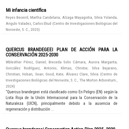
Mi infancia científica
Reyes Becerril, Martha Candelaria
;
Alzaga Mayagoitia, Silvia Yolanda
;
Angulo Valadez, Carlos Eliud
(
Centro de Investigaciones Biológicas del
Noroeste, S. C.
,
2025
)
QUERCUS BRANDEGEEI PLAN DE ACCIÓN PARA LA
CONSERVACIÓN 2025-2030
Wblesther Pérez, Daniel
;
Breceda Solis Cámara, Aurora Margarita
;
González Rodríguez, Antonio
;
Klimas, Christie
;
Silva Bejarano,
Christian
;
Hoban, Sean
;
Good, Kate
;
Álvarez Clare, Silvia
(
Centro de
Investigaciones Biológicas del Noroeste, S. C., The Morton Arboretum.
,
2024
)
"Quercus brandegeei está clasificado como En Peligro (EN) según la
Lista Roja de la Unión Internacional para la Conservación de la
Naturaleza (UICN), principalmente debido a la ausencia de
regeneración y distribución ...