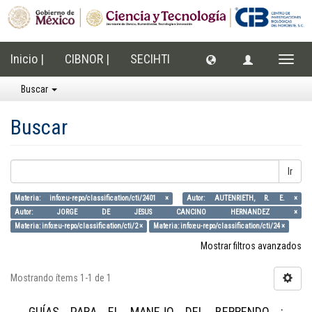
Inicio |
CIBNOR |
SECIHTI
Cambi
naveg
Buscar
Buscar
Ir
Materia: info:eu-repo/classification/cti/2401 ×
Autor: AUTENRIETH, R. E. ×
Autor: JORGE DE JESUS CANCINO HERNANDEZ ×
Materia: info:eu-repo/classification/cti/2 ×
Materia: info:eu-repo/classification/cti/24 ×
Mostrar filtros avanzados
Mostrando ítems 1-1 de 1
GUÍAS PARA EL MANEJO DEL BERRENDO :