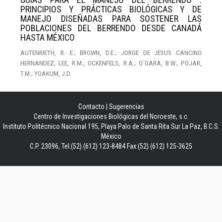
PRINCIPIOS Y PRÁCTICAS BIOLÓGICAS Y DE
MANEJO DISEÑADAS PARA SOSTENER LAS
POBLACIONES DEL BERRENDO DESDE CANADÁ
HASTA MÉXICO
AUTENRIETH, R. E.; BROWN, D.E.; JORGE DE JESUS CANCINO
HERNANDEZ; LEE, R.M.; OCKENFELS, R.A.; O´GARA, B.W.; POJAR,
T.M.; YOAKUM, J.D.
Contacto
|
Sugerencias
Centro de Investigaciones Biológicas del Noroeste, s.c.
Instituto Politécnico Nacional 195, Playa Palo de Santa Rita Sur La Paz, B.C.S.
México
C.P. 23096, Tel:(52) (612) 123-8484 Fax:(52) (612) 125-3625