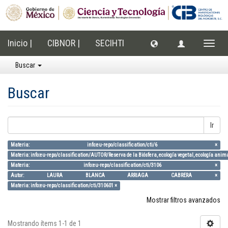
Inicio |
CIBNOR |
SECIHTI
Cambi
naveg
Buscar
Buscar
Ir
Materia: info:eu-repo/classification/cti/6 ×
Materia: info:eu-repo/classification/AUTOR/Reserva de la Biósfera, ecología vegetal, ecología anim
Materia: info:eu-repo/classification/cti/3106 ×
Autor: LAURA BLANCA ARRIAGA CABRERA ×
Materia: info:eu-repo/classification/cti/310601 ×
Mostrar filtros avanzados
Mostrando ítems 1-1 de 1