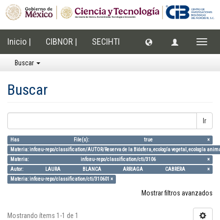
Inicio |
CIBNOR |
SECIHTI
Cambi
naveg
Buscar
Buscar
Ir
Has File(s): true ×
Materia: info:eu-repo/classification/AUTOR/Reserva de la Biósfera, ecología vegetal, ecología anim
Materia: info:eu-repo/classification/cti/3106 ×
Autor: LAURA BLANCA ARRIAGA CABRERA ×
Materia: info:eu-repo/classification/cti/310601 ×
Mostrar filtros avanzados
Mostrando ítems 1-1 de 1