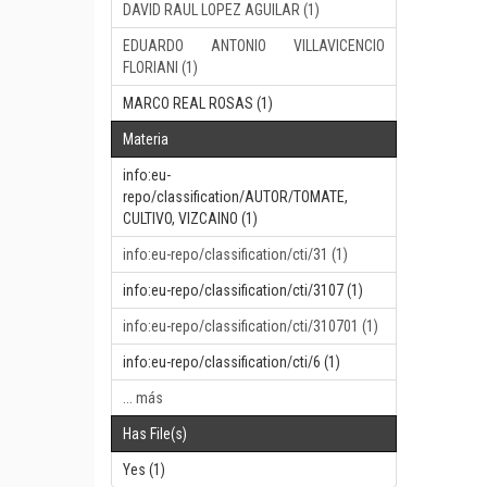
DAVID RAUL LOPEZ AGUILAR (1)
EDUARDO ANTONIO VILLAVICENCIO
FLORIANI (1)
MARCO REAL ROSAS (1)
Materia
info:eu-
repo/classification/AUTOR/TOMATE,
CULTIVO, VIZCAINO (1)
info:eu-repo/classification/cti/31 (1)
info:eu-repo/classification/cti/3107 (1)
info:eu-repo/classification/cti/310701 (1)
info:eu-repo/classification/cti/6 (1)
... más
Has File(s)
Yes (1)