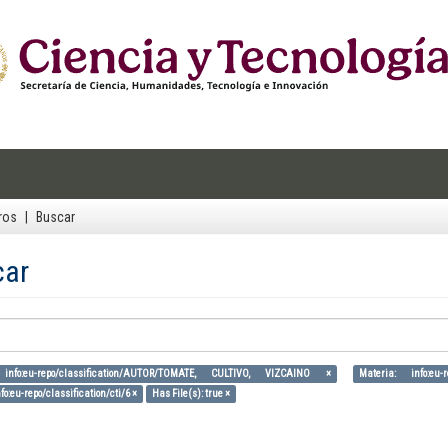
ros
Buscar
car
 info:eu-repo/classification/AUTOR/TOMATE, CULTIVO, VIZCAINO ×
Materia: info:eu-r
fo:eu-repo/classification/cti/6 ×
Has File(s): true ×