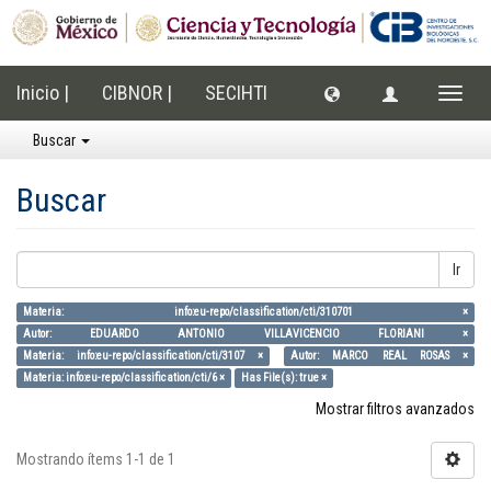
Inicio |
CIBNOR |
SECIHTI
Cambi
naveg
Buscar
Buscar
Ir
Materia: info:eu-repo/classification/cti/310701 ×
Autor: EDUARDO ANTONIO VILLAVICENCIO FLORIANI ×
Materia: info:eu-repo/classification/cti/3107 ×
Autor: MARCO REAL ROSAS ×
Materia: info:eu-repo/classification/cti/6 ×
Has File(s): true ×
Mostrar filtros avanzados
Mostrando ítems 1-1 de 1