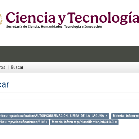
ros
Buscar
car
info:eu-repo/classification/AUTOR/CONSERVACIÓN, SIERRA DE LA LAGUNA ×
Materia: info:eu-re
fo:eu-repo/classification/cti/3106 ×
Materia: info:eu-repo/classification/cti/310601 ×