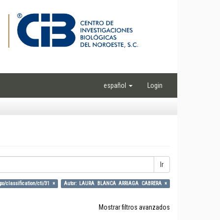
español
Login
Ir
po/classification/cti/31 ×
Autor: LAURA BLANCA ARRIAGA CABRERA ×
Mostrar filtros avanzados