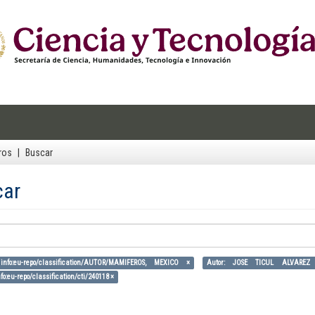
ros
Buscar
car
info:eu-repo/classification/AUTOR/MAMIFEROS, MEXICO ×
Autor: JOSE TICUL ALVARE
fo:eu-repo/classification/cti/240118 ×