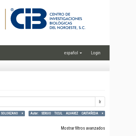
español
Login
Ir
Z SOLORZANO ×
Autor: SERGIO TICUL ALVAREZ CASTAÑEDA ×
Mostrar filtros avanzados