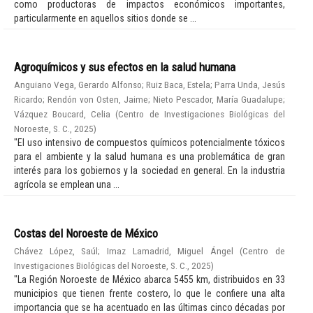
como productoras de impactos económicos importantes,
particularmente en aquellos sitios donde se ...
Agroquímicos y sus efectos en la salud humana
Anguiano Vega, Gerardo Alfonso
;
Ruiz Baca, Estela
;
Parra Unda, Jesús
Ricardo
;
Rendón von Osten, Jaime
;
Nieto Pescador, María Guadalupe
;
Vázquez Boucard, Celia
(
Centro de Investigaciones Biológicas del
Noroeste, S. C.
,
2025
)
"El uso intensivo de compuestos químicos potencialmente tóxicos
para el ambiente y la salud humana es una problemática de gran
interés para los gobiernos y la sociedad en general. En la industria
agrícola se emplean una ...
Costas del Noroeste de México
Chávez López, Saúl
;
Imaz Lamadrid, Miguel Ángel
(
Centro de
Investigaciones Biológicas del Noroeste, S. C.
,
2025
)
"La Región Noroeste de México abarca 5455 km, distribuidos en 33
municipios que tienen frente costero, lo que le confiere una alta
importancia que se ha acentuado en las últimas cinco décadas por