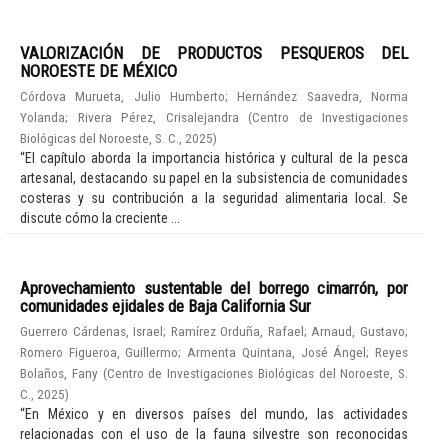
VALORIZACIÓN DE PRODUCTOS PESQUEROS DEL
NOROESTE DE MÉXICO
Córdova Murueta, Julio Humberto
;
Hernández Saavedra, Norma
Yolanda
;
Rivera Pérez, Crisalejandra
(
Centro de Investigaciones
Biológicas del Noroeste, S. C.
,
2025
)
“El capítulo aborda la importancia histórica y cultural de la pesca
artesanal, destacando su papel en la subsistencia de comunidades
costeras y su contribución a la seguridad alimentaria local. Se
discute cómo la creciente ...
Aprovechamiento sustentable del borrego cimarrón, por
comunidades ejidales de Baja California Sur
Guerrero Cárdenas, Israel
;
Ramírez Orduña, Rafael
;
Arnaud, Gustavo
;
Romero Figueroa, Guillermo
;
Armenta Quintana, José Ángel
;
Reyes
Bolaños, Fany
(
Centro de Investigaciones Biológicas del Noroeste, S.
C.
,
2025
)
“En México y en diversos países del mundo, las actividades
relacionadas con el uso de la fauna silvestre son reconocidas