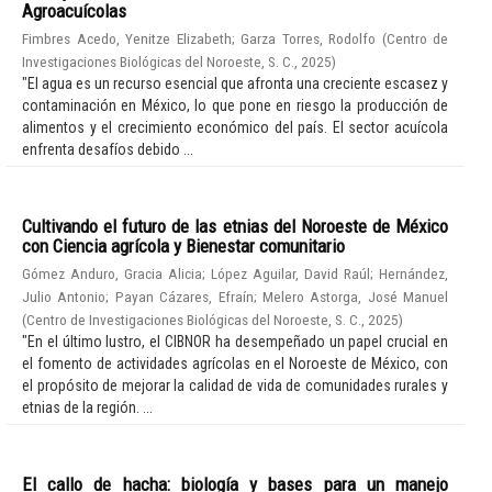
Agroacuícolas
Fimbres Acedo, Yenitze Elizabeth
;
Garza Torres, Rodolfo
(
Centro de
Investigaciones Biológicas del Noroeste, S. C.
,
2025
)
"El agua es un recurso esencial que afronta una creciente escasez y
contaminación en México, lo que pone en riesgo la producción de
alimentos y el crecimiento económico del país. El sector acuícola
enfrenta desafíos debido ...
Cultivando el futuro de las etnias del Noroeste de México
con Ciencia agrícola y Bienestar comunitario
Gómez Anduro, Gracia Alicia
;
López Aguilar, David Raúl
;
Hernández,
Julio Antonio
;
Payan Cázares, Efraín
;
Melero Astorga, José Manuel
(
Centro de Investigaciones Biológicas del Noroeste, S. C.
,
2025
)
"En el último lustro, el CIBNOR ha desempeñado un papel crucial en
el fomento de actividades agrícolas en el Noroeste de México, con
el propósito de mejorar la calidad de vida de comunidades rurales y
etnias de la región. ...
El callo de hacha: biología y bases para un manejo