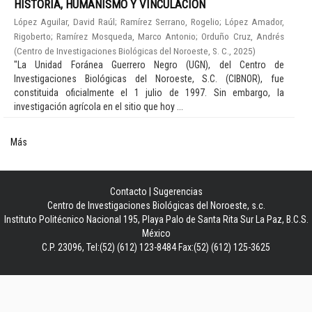
HISTORIA, HUMANISMO Y VINCULACIÓN
López Aguilar, David Raúl
;
Ramírez Serrano, Rogelio
;
López Amador,
Rigoberto
;
Ramírez Mosqueda, Marco Antonio
;
Orduño Cruz, Andrés
(
Centro de Investigaciones Biológicas del Noroeste, S. C.
,
2025
)
"La Unidad Foránea Guerrero Negro (UGN), del Centro de
Investigaciones Biológicas del Noroeste, S.C. (CIBNOR), fue
constituida oficialmente el 1 julio de 1997. Sin embargo, la
investigación agrícola en el sitio que hoy ...
Más
Contacto
|
Sugerencias
Centro de Investigaciones Biológicas del Noroeste, s.c.
Instituto Politécnico Nacional 195, Playa Palo de Santa Rita Sur La Paz, B.C.S.
México
C.P. 23096, Tel:(52) (612) 123-8484 Fax:(52) (612) 125-3625