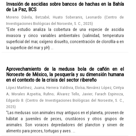
Invasión de ascidias sobre bancos de hachas en la Bahía
de La Paz, BCS
Moreno Dávila, Betzabé
;
Huato Soberanis, Leonardo
(
Centro de
Investigaciones Biológicas del Noroeste, S. C.
,
2025
)
“Este estudio analiza la cobertura de una especie de ascidia
invasora y cinco variables ambientales (salinidad, temperatura
superficial del mar, oxígeno disuelto, concentración de clorofila-a en
la superficie del mar y pH) ...
Aprovechamiento de la medusa bola de cañón en el
Noroeste de México, la pesquería y su dimensión humana
en el contexto de la crisis del sector ribereño
López Martínez, Juana
;
Herrera Valdivia, Eloísa
;
Nevárez López, Cintya
A
;
Morales Azpeitia, Rufino
;
Álvarez Tello, Javier
;
Farach Espinoza,
Edgardo B.
(
Centro de Investigaciones Biológicas del Noroeste, S. C.
,
2025
)
"Las medusas son animales muy antiguos en el planeta, proveen de
hábitat a juveniles de peces, crustáceos y otros grupos de
animales. Son voraces depredadores del plancton y sirven de
alimento para preces, tortugas y aves. ...