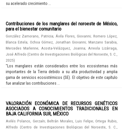
su acelerado crecimiento ...
Contribuciones de los manglares del noroeste de México,
para el bienestar comunitario
González Zamorano, Patricia
;
Ávila Flores, Giovanni
;
Romero López,
Blanca Estela
;
Ochoa Gómez, Jonathan Giovanni
;
Manzano Sarabia,
Mercedes Marlenne
;
Acosta-Velázquez, Joanna
;
Arreola Lizárraga,
José Alfredo
(
Centro de Investigaciones Biológicas del Noroeste, S. C.
,
2025
)
"Los manglares están considerados entre los ecosistemas más
importantes de la Tierra debido a su alta productividad y amplia
gama de servicios ecosistémicos (SE). El objetivo de este capítulo
fue analizar las contribuciones ...
VALORACIÓN ECONÓMICA DE RECURSOS GENÉTICOS
ASOCIADOS A CONOCIMIENTOS TRADICIONALES EN
BAJA CALIFORNIA SUR, MÉXICO
Avilés Polanco, Gerzaín
;
Beltrán Morales, Luis Felipe
;
Ortega Rubio,
Alfredo
(
Centro de Investigaciones Biológicas del Noroeste, S. C.
,