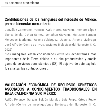
su acelerado crecimiento ...
Contribuciones de los manglares del noroeste de México,
para el bienestar comunitario
González Zamorano, Patricia
;
Ávila Flores, Giovanni
;
Romero López,
Blanca Estela
;
Ochoa Gómez, Jonathan Giovanni
;
Manzano Sarabia,
Mercedes Marlenne
;
Acosta-Velázquez, Joanna
;
Arreola Lizárraga,
José Alfredo
(
Centro de Investigaciones Biológicas del Noroeste, S. C.
,
2025
)
"Los manglares están considerados entre los ecosistemas más
importantes de la Tierra debido a su alta productividad y amplia
gama de servicios ecosistémicos (SE). El objetivo de este capítulo
fue analizar las contribuciones ...
VALORACIÓN ECONÓMICA DE RECURSOS GENÉTICOS
ASOCIADOS A CONOCIMIENTOS TRADICIONALES EN
BAJA CALIFORNIA SUR, MÉXICO
Avilés Polanco, Gerzaín
;
Beltrán Morales, Luis Felipe
;
Ortega Rubio,
Alfredo
(
Centro de Investigaciones Biológicas del Noroeste, S. C.
,