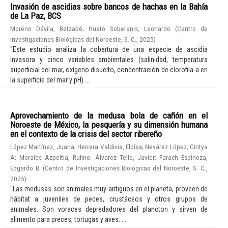
Invasión de ascidias sobre bancos de hachas en la Bahía
de La Paz, BCS
Moreno Dávila, Betzabé
;
Huato Soberanis, Leonardo
(
Centro de
Investigaciones Biológicas del Noroeste, S. C.
,
2025
)
“Este estudio analiza la cobertura de una especie de ascidia
invasora y cinco variables ambientales (salinidad, temperatura
superficial del mar, oxígeno disuelto, concentración de clorofila-a en
la superficie del mar y pH) ...
Aprovechamiento de la medusa bola de cañón en el
Noroeste de México, la pesquería y su dimensión humana
en el contexto de la crisis del sector ribereño
López Martínez, Juana
;
Herrera Valdivia, Eloísa
;
Nevárez López, Cintya
A
;
Morales Azpeitia, Rufino
;
Álvarez Tello, Javier
;
Farach Espinoza,
Edgardo B.
(
Centro de Investigaciones Biológicas del Noroeste, S. C.
,
2025
)
"Las medusas son animales muy antiguos en el planeta, proveen de
hábitat a juveniles de peces, crustáceos y otros grupos de
animales. Son voraces depredadores del plancton y sirven de
alimento para preces, tortugas y aves. ...