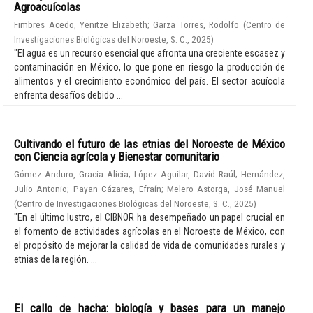
Agroacuícolas
Fimbres Acedo, Yenitze Elizabeth
;
Garza Torres, Rodolfo
(
Centro de
Investigaciones Biológicas del Noroeste, S. C.
,
2025
)
"El agua es un recurso esencial que afronta una creciente escasez y
contaminación en México, lo que pone en riesgo la producción de
alimentos y el crecimiento económico del país. El sector acuícola
enfrenta desafíos debido ...
Cultivando el futuro de las etnias del Noroeste de México
con Ciencia agrícola y Bienestar comunitario
Gómez Anduro, Gracia Alicia
;
López Aguilar, David Raúl
;
Hernández,
Julio Antonio
;
Payan Cázares, Efraín
;
Melero Astorga, José Manuel
(
Centro de Investigaciones Biológicas del Noroeste, S. C.
,
2025
)
"En el último lustro, el CIBNOR ha desempeñado un papel crucial en
el fomento de actividades agrícolas en el Noroeste de México, con
el propósito de mejorar la calidad de vida de comunidades rurales y
etnias de la región. ...
El callo de hacha: biología y bases para un manejo