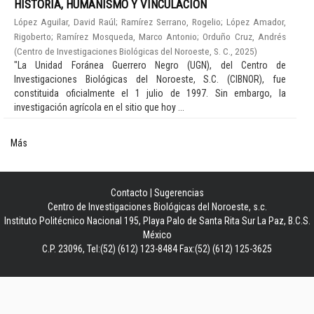
HISTORIA, HUMANISMO Y VINCULACIÓN
López Aguilar, David Raúl
;
Ramírez Serrano, Rogelio
;
López Amador,
Rigoberto
;
Ramírez Mosqueda, Marco Antonio
;
Orduño Cruz, Andrés
(
Centro de Investigaciones Biológicas del Noroeste, S. C.
,
2025
)
"La Unidad Foránea Guerrero Negro (UGN), del Centro de
Investigaciones Biológicas del Noroeste, S.C. (CIBNOR), fue
constituida oficialmente el 1 julio de 1997. Sin embargo, la
investigación agrícola en el sitio que hoy ...
Más
Contacto
|
Sugerencias
Centro de Investigaciones Biológicas del Noroeste, s.c.
Instituto Politécnico Nacional 195, Playa Palo de Santa Rita Sur La Paz, B.C.S.
México
C.P. 23096, Tel:(52) (612) 123-8484 Fax:(52) (612) 125-3625