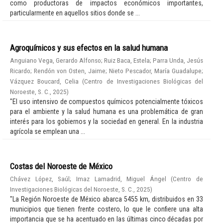
como productoras de impactos económicos importantes,
particularmente en aquellos sitios donde se ...
Agroquímicos y sus efectos en la salud humana
Anguiano Vega, Gerardo Alfonso
;
Ruiz Baca, Estela
;
Parra Unda, Jesús
Ricardo
;
Rendón von Osten, Jaime
;
Nieto Pescador, María Guadalupe
;
Vázquez Boucard, Celia
(
Centro de Investigaciones Biológicas del
Noroeste, S. C.
,
2025
)
"El uso intensivo de compuestos químicos potencialmente tóxicos
para el ambiente y la salud humana es una problemática de gran
interés para los gobiernos y la sociedad en general. En la industria
agrícola se emplean una ...
Costas del Noroeste de México
Chávez López, Saúl
;
Imaz Lamadrid, Miguel Ángel
(
Centro de
Investigaciones Biológicas del Noroeste, S. C.
,
2025
)
"La Región Noroeste de México abarca 5455 km, distribuidos en 33
municipios que tienen frente costero, lo que le confiere una alta
importancia que se ha acentuado en las últimas cinco décadas por