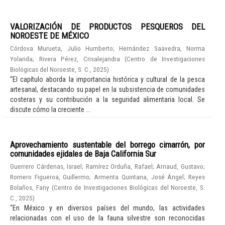
VALORIZACIÓN DE PRODUCTOS PESQUEROS DEL
NOROESTE DE MÉXICO
Córdova Murueta, Julio Humberto
;
Hernández Saavedra, Norma
Yolanda
;
Rivera Pérez, Crisalejandra
(
Centro de Investigaciones
Biológicas del Noroeste, S. C.
,
2025
)
“El capítulo aborda la importancia histórica y cultural de la pesca
artesanal, destacando su papel en la subsistencia de comunidades
costeras y su contribución a la seguridad alimentaria local. Se
discute cómo la creciente ...
Aprovechamiento sustentable del borrego cimarrón, por
comunidades ejidales de Baja California Sur
Guerrero Cárdenas, Israel
;
Ramírez Orduña, Rafael
;
Arnaud, Gustavo
;
Romero Figueroa, Guillermo
;
Armenta Quintana, José Ángel
;
Reyes
Bolaños, Fany
(
Centro de Investigaciones Biológicas del Noroeste, S.
C.
,
2025
)
“En México y en diversos países del mundo, las actividades
relacionadas con el uso de la fauna silvestre son reconocidas