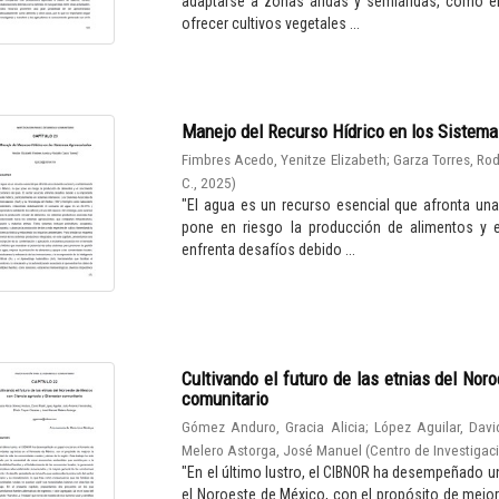
adaptarse a zonas áridas y semiáridas, como el
ofrecer cultivos vegetales ...
Manejo del Recurso Hídrico en los Sistem
Fimbres Acedo, Yenitze Elizabeth
;
Garza Torres, Ro
C.
,
2025
)
"El agua es un recurso esencial que afronta un
pone en riesgo la producción de alimentos y e
enfrenta desafíos debido ...
Cultivando el futuro de las etnias del Nor
comunitario
Gómez Anduro, Gracia Alicia
;
López Aguilar, Davi
Melero Astorga, José Manuel
(
Centro de Investigaci
"En el último lustro, el CIBNOR ha desempeñado un
el Noroeste de México, con el propósito de mejor