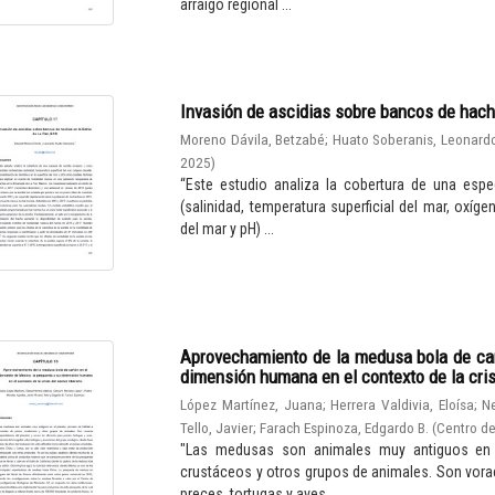
arraigo regional ...
Invasión de ascidias sobre bancos de hach
Moreno Dávila, Betzabé
;
Huato Soberanis, Leonard
2025
)
“Este estudio analiza la cobertura de una espe
(salinidad, temperatura superficial del mar, oxíge
del mar y pH) ...
Aprovechamiento de la medusa bola de cañ
dimensión humana en el contexto de la cris
López Martínez, Juana
;
Herrera Valdivia, Eloísa
;
N
Tello, Javier
;
Farach Espinoza, Edgardo B.
(
Centro de
"Las medusas son animales muy antiguos en el
crustáceos y otros grupos de animales. Son vora
preces, tortugas y aves. ...