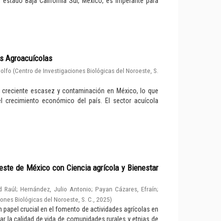
 estado Baja California Sur, México, es imperante para
as Agroacuícolas
dolfo
(
Centro de Investigaciones Biológicas del Noroeste, S.
a creciente escasez y contaminación en México, lo que
l crecimiento económico del país. El sector acuícola
oeste de México con Ciencia agrícola y Bienestar
d Raúl
;
Hernández, Julio Antonio
;
Payan Cázares, Efraín
;
ones Biológicas del Noroeste, S. C.
,
2025
)
 papel crucial en el fomento de actividades agrícolas en
ar la calidad de vida de comunidades rurales y etnias de