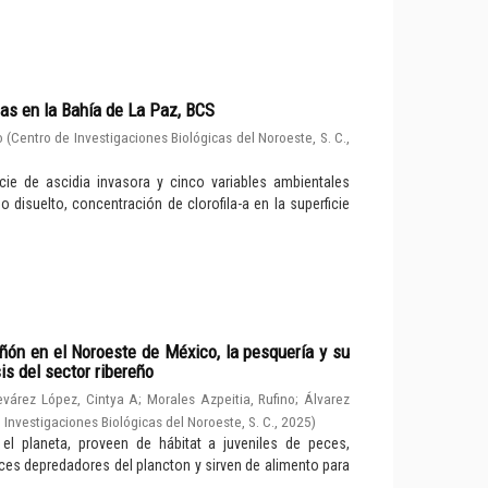
as en la Bahía de La Paz, BCS
o
(
Centro de Investigaciones Biológicas del Noroeste, S. C.
,
cie de ascidia invasora y cinco variables ambientales
no disuelto, concentración de clorofila-a en la superficie
ón en el Noroeste de México, la pesquería y su
is del sector ribereño
evárez López, Cintya A
;
Morales Azpeitia, Rufino
;
Álvarez
 Investigaciones Biológicas del Noroeste, S. C.
,
2025
)
 planeta, proveen de hábitat a juveniles de peces,
ces depredadores del plancton y sirven de alimento para