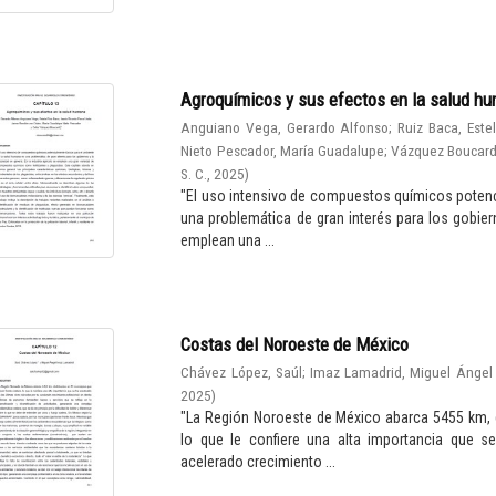
Agroquímicos y sus efectos en la salud h
Anguiano Vega, Gerardo Alfonso
;
Ruiz Baca, Este
Nieto Pescador, María Guadalupe
;
Vázquez Boucard,
S. C.
,
2025
)
"El uso intensivo de compuestos químicos potenc
una problemática de gran interés para los gobiern
emplean una ...
Costas del Noroeste de México
Chávez López, Saúl
;
Imaz Lamadrid, Miguel Ángel
2025
)
"La Región Noroeste de México abarca 5455 km, d
lo que le confiere una alta importancia que 
acelerado crecimiento ...