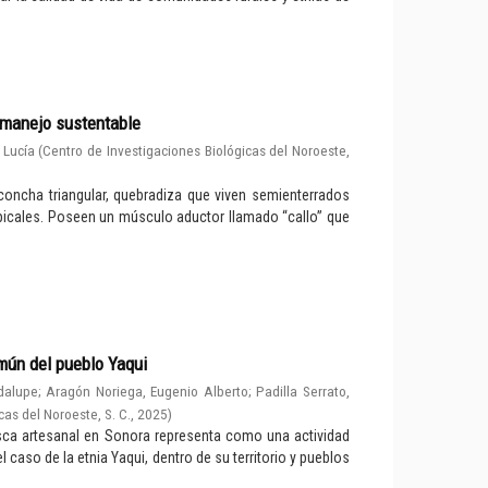
n manejo sustentable
 Lucía
(
Centro de Investigaciones Biológicas del Noroeste,
concha triangular, quebradiza que viven semienterrados
picales. Poseen un músculo aductor llamado “callo” que
mún del pueblo Yaqui
dalupe
;
Aragón Noriega, Eugenio Alberto
;
Padilla Serrato,
cas del Noroeste, S. C.
,
2025
)
pesca artesanal en Sonora representa como una actividad
caso de la etnia Yaqui, dentro de su territorio y pueblos