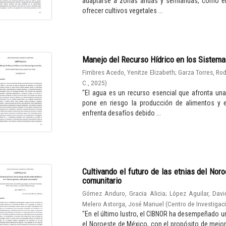
adaptarse a zonas áridas y semiáridas, como el
ofrecer cultivos vegetales ...
Manejo del Recurso Hídrico en los Sistem
Fimbres Acedo, Yenitze Elizabeth
;
Garza Torres, Ro
C.
,
2025
)
"El agua es un recurso esencial que afronta un
pone en riesgo la producción de alimentos y e
enfrenta desafíos debido ...
Cultivando el futuro de las etnias del Nor
comunitario
Gómez Anduro, Gracia Alicia
;
López Aguilar, Davi
Melero Astorga, José Manuel
(
Centro de Investigaci
"En el último lustro, el CIBNOR ha desempeñado un
el Noroeste de México, con el propósito de mejor