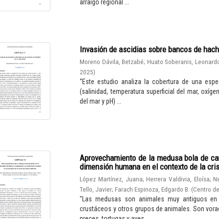
arraigo regional ...
Invasión de ascidias sobre bancos de hach
Moreno Dávila, Betzabé
;
Huato Soberanis, Leonard
2025
)
“Este estudio analiza la cobertura de una espe
(salinidad, temperatura superficial del mar, oxíge
del mar y pH) ...
Aprovechamiento de la medusa bola de cañ
dimensión humana en el contexto de la cris
López Martínez, Juana
;
Herrera Valdivia, Eloísa
;
N
Tello, Javier
;
Farach Espinoza, Edgardo B.
(
Centro de
"Las medusas son animales muy antiguos en el
crustáceos y otros grupos de animales. Son vora
preces, tortugas y aves. ...