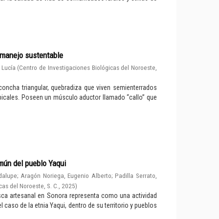
n manejo sustentable
 Lucía
(
Centro de Investigaciones Biológicas del Noroeste,
concha triangular, quebradiza que viven semienterrados
picales. Poseen un músculo aductor llamado “callo” que
mún del pueblo Yaqui
dalupe
;
Aragón Noriega, Eugenio Alberto
;
Padilla Serrato,
cas del Noroeste, S. C.
,
2025
)
pesca artesanal en Sonora representa como una actividad
caso de la etnia Yaqui, dentro de su territorio y pueblos