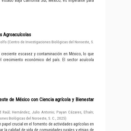
 estado Baja California Sur, México, es imperante para
as Agroacuícolas
dolfo
(
Centro de Investigaciones Biológicas del Noroeste, S.
a creciente escasez y contaminación en México, lo que
l crecimiento económico del país. El sector acuícola
oeste de México con Ciencia agrícola y Bienestar
d Raúl
;
Hernández, Julio Antonio
;
Payan Cázares, Efraín
;
ones Biológicas del Noroeste, S. C.
,
2025
)
 papel crucial en el fomento de actividades agrícolas en
ar la calidad de vida de comunidades rurales y etnias de