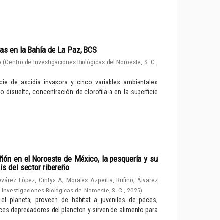
as en la Bahía de La Paz, BCS
o
(
Centro de Investigaciones Biológicas del Noroeste, S. C.
,
cie de ascidia invasora y cinco variables ambientales
no disuelto, concentración de clorofila-a en la superficie
ón en el Noroeste de México, la pesquería y su
is del sector ribereño
evárez López, Cintya A
;
Morales Azpeitia, Rufino
;
Álvarez
 Investigaciones Biológicas del Noroeste, S. C.
,
2025
)
 planeta, proveen de hábitat a juveniles de peces,
ces depredadores del plancton y sirven de alimento para