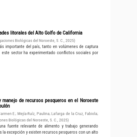
es litorales del Alto Golfo de California
gaciones Biológicas del Noroeste, S. C.
,
2025
)
ás importante del país, tanto en volúmenes de captura
e este sector ha experimentado conflictos sociales por
 y manejo de recursos pesqueros en el Noroeste
bulón
Carmen E.
;
Mejía-Ruíz, Paulina
;
Lafarga de la Cruz, Fabiola
;
ones Biológicas del Noroeste, S. C.
,
2025
)
na fuente relevante de alimento y trabajo generando
s la excepción y existen recursos pesqueros con un alto