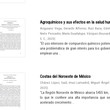
Agroquímicos y sus efectos en la salud h
Anguiano Vega, Gerardo Alfonso
;
Ruiz Baca, Este
Nieto Pescador, María Guadalupe
;
Vázquez Boucard,
S. C.
,
2025
)
"El uso intensivo de compuestos químicos potenc
una problemática de gran interés para los gobiern
emplean una ...
Costas del Noroeste de México
Chávez López, Saúl
;
Imaz Lamadrid, Miguel Ángel
2025
)
"La Región Noroeste de México abarca 5455 km, d
lo que le confiere una alta importancia que 
acelerado crecimiento ...