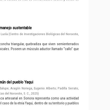
n manejo sustentable
 Lucía
(
Centro de Investigaciones Biológicas del Noroeste,
concha triangular, quebradiza que viven semienterrados
picales. Poseen un músculo aductor llamado “callo” que
mún del pueblo Yaqui
dalupe
;
Aragón Noriega, Eugenio Alberto
;
Padilla Serrato,
cas del Noroeste, S. C.
,
2025
)
pesca artesanal en Sonora representa como una actividad
caso de la etnia Yaqui, dentro de su territorio y pueblos