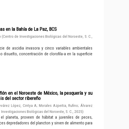
as en la Bahía de La Paz, BCS
o
(
Centro de Investigaciones Biológicas del Noroeste, S. C.
,
cie de ascidia invasora y cinco variables ambientales
no disuelto, concentración de clorofila-a en la superficie
ón en el Noroeste de México, la pesquería y su
is del sector ribereño
evárez López, Cintya A
;
Morales Azpeitia, Rufino
;
Álvarez
 Investigaciones Biológicas del Noroeste, S. C.
,
2025
)
 planeta, proveen de hábitat a juveniles de peces,
ces depredadores del plancton y sirven de alimento para