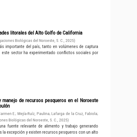
es litorales del Alto Golfo de California
gaciones Biológicas del Noroeste, S. C.
,
2025
)
ás importante del país, tanto en volúmenes de captura
e este sector ha experimentado conflictos sociales por
 y manejo de recursos pesqueros en el Noroeste
bulón
Carmen E.
;
Mejía-Ruíz, Paulina
;
Lafarga de la Cruz, Fabiola
;
ones Biológicas del Noroeste, S. C.
,
2025
)
na fuente relevante de alimento y trabajo generando
s la excepción y existen recursos pesqueros con un alto