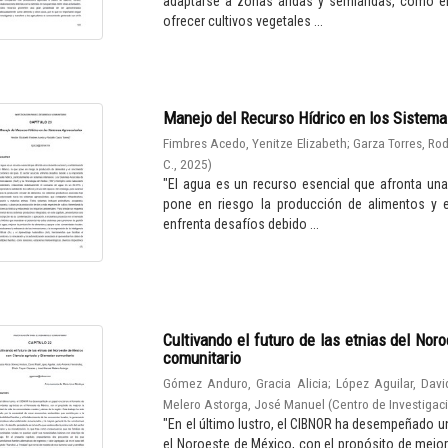
adaptarse a zonas áridas y semiáridas, como el
ofrecer cultivos vegetales ...
Manejo del Recurso Hídrico en los Sistem
Fimbres Acedo, Yenitze Elizabeth
;
Garza Torres, Ro
C.
,
2025
)
"El agua es un recurso esencial que afronta un
pone en riesgo la producción de alimentos y e
enfrenta desafíos debido ...
Cultivando el futuro de las etnias del Nor
comunitario
Gómez Anduro, Gracia Alicia
;
López Aguilar, Davi
Melero Astorga, José Manuel
(
Centro de Investigaci
"En el último lustro, el CIBNOR ha desempeñado un
el Noroeste de México, con el propósito de mejor