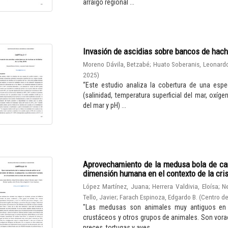
arraigo regional ...
Invasión de ascidias sobre bancos de hach
Moreno Dávila, Betzabé
;
Huato Soberanis, Leonard
2025
)
“Este estudio analiza la cobertura de una espe
(salinidad, temperatura superficial del mar, oxíge
del mar y pH) ...
Aprovechamiento de la medusa bola de cañ
dimensión humana en el contexto de la cris
López Martínez, Juana
;
Herrera Valdivia, Eloísa
;
N
Tello, Javier
;
Farach Espinoza, Edgardo B.
(
Centro de
"Las medusas son animales muy antiguos en el
crustáceos y otros grupos de animales. Son vora
preces, tortugas y aves. ...