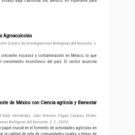
 estado Baja California Sur, México, es imperante para
as Agroacuícolas
dolfo
(
Centro de Investigaciones Biológicas del Noroeste, S.
a creciente escasez y contaminación en México, lo que
l crecimiento económico del país. El sector acuícola
oeste de México con Ciencia agrícola y Bienestar
d Raúl
;
Hernández, Julio Antonio
;
Payan Cázares, Efraín
;
ones Biológicas del Noroeste, S. C.
,
2025
)
 papel crucial en el fomento de actividades agrícolas en
ar la calidad de vida de comunidades rurales y etnias de