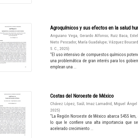
Agroquímicos y sus efectos en la salud h
Anguiano Vega, Gerardo Alfonso
;
Ruiz Baca, Este
Nieto Pescador, María Guadalupe
;
Vázquez Boucard,
S. C.
,
2025
)
"El uso intensivo de compuestos químicos potenc
una problemática de gran interés para los gobiern
emplean una ...
Costas del Noroeste de México
Chávez López, Saúl
;
Imaz Lamadrid, Miguel Ángel
2025
)
"La Región Noroeste de México abarca 5455 km, d
lo que le confiere una alta importancia que 
acelerado crecimiento ...