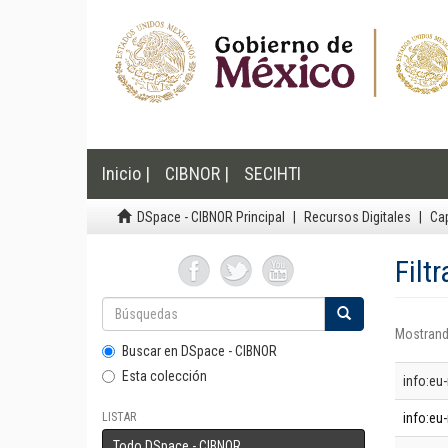
Inicio |
CIBNOR |
SECIHTI
DSpace - CIBNOR Principal
Recursos Digitales
Cap
Filt
Mostrand
Buscar en DSpace - CIBNOR
Esta colección
info:eu
LISTAR
info:eu-
Todo DSpace - CIBNOR