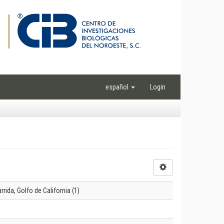
español
Login
ida, Golfo de California (1)