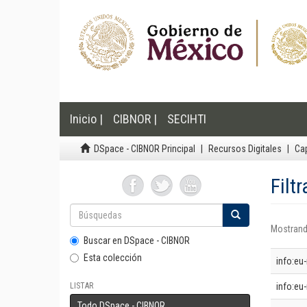
Inicio |
CIBNOR |
SECIHTI
DSpace - CIBNOR Principal
Recursos Digitales
Cap
Filt
Mostrand
Buscar en DSpace - CIBNOR
Esta colección
info:eu
LISTAR
info:eu-
Todo DSpace - CIBNOR