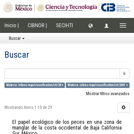
Inicio |
CIBNOR |
SECIHTI
Cambi
naveg
Buscar
Buscar
Ir
Materia: info:eu-repo/classification/cti/24 ×
Materia: info:eu-repo/classification/cti/2401 ×
Mostrar filtros avanzados
Mostrando ítems 1-10 de 29
El papel ecológico de los peces en una zona de
manglar de la costa occidental de Baja California
Sur, México