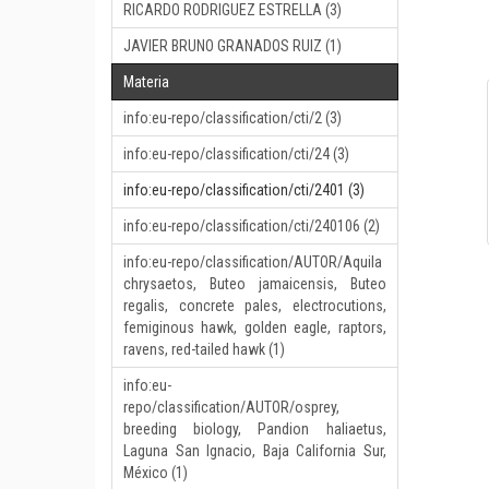
RICARDO RODRIGUEZ ESTRELLA (3)
JAVIER BRUNO GRANADOS RUIZ (1)
Materia
info:eu-repo/classification/cti/2 (3)
info:eu-repo/classification/cti/24 (3)
info:eu-repo/classification/cti/2401 (3)
info:eu-repo/classification/cti/240106 (2)
info:eu-repo/classification/AUTOR/Aquila
chrysaetos, Buteo jamaicensis, Buteo
regalis, concrete pales, electrocutions,
femiginous hawk, golden eagle, raptors,
ravens, red-tailed hawk (1)
info:eu-
repo/classification/AUTOR/osprey,
breeding biology, Pandion haliaetus,
Laguna San Ignacio, Baja California Sur,
México (1)