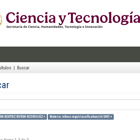
ítulos
Buscar
car
URA BEATRIZ RIVERA RODRIGUEZ ×
Materia: info:eu-repo/classification/cti/2401 ×