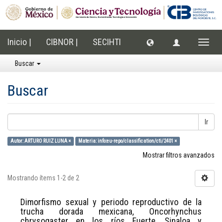
Inicio |
CIBNOR |
SECIHTI
Cambi
naveg
Buscar
Buscar
Ir
Autor: ARTURO RUIZ LUNA ×
Materia: info:eu-repo/classification/cti/2401 ×
Mostrar filtros avanzados
Mostrando ítems 1-2 de 2
Dimorfismo sexual y periodo reproductivo de la
trucha dorada mexicana, Oncorhynchus
chrysogaster en los ríos Fuerte, Sinaloa y