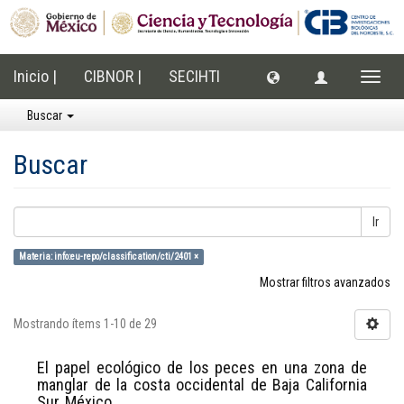
Inicio |
CIBNOR |
SECIHTI
Cambi
naveg
Buscar
Buscar
Ir
Materia: info:eu-repo/classification/cti/2401 ×
Mostrar filtros avanzados
Mostrando ítems 1-10 de 29
El papel ecológico de los peces en una zona de
manglar de la costa occidental de Baja California
Sur, México