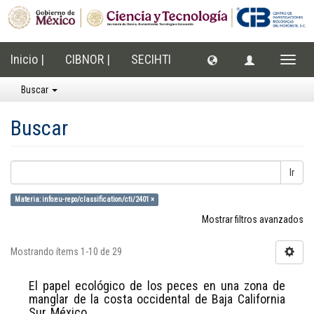
Inicio |
CIBNOR |
SECIHTI
Cambi
naveg
Buscar
Buscar
Ir
Materia: info:eu-repo/classification/cti/2401 ×
Mostrar filtros avanzados
Mostrando ítems 1-10 de 29
El papel ecológico de los peces en una zona de
manglar de la costa occidental de Baja California
Sur, México