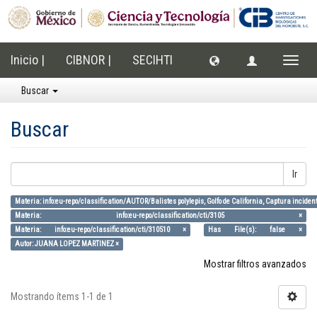
Inicio |
CIBNOR |
SECIHTI
Cambi
naveg
Buscar
Buscar
Ir
Materia: info:eu-repo/classification/AUTOR/Balistes polylepis, Golfo de California, Captura incide
Materia: info:eu-repo/classification/cti/3105 ×
Materia: info:eu-repo/classification/cti/310510 ×
Has File(s): false ×
Autor: JUANA LOPEZ MARTINEZ ×
Mostrar filtros avanzados
Mostrando ítems 1-1 de 1