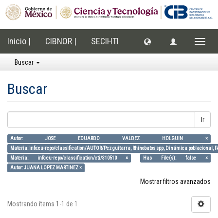
Inicio |
CIBNOR |
SECIHTI
Cambi
naveg
Buscar
Buscar
Ir
Autor: JOSE EDUARDO VALDEZ HOLGUIN ×
Materia: info:eu-repo/classification/AUTOR/Pez guitarra, Rhinobatos spp, Dinámica poblacional, FAC
Materia: info:eu-repo/classification/cti/310510 ×
Has File(s): false ×
Autor: JUANA LOPEZ MARTINEZ ×
Mostrar filtros avanzados
Mostrando ítems 1-1 de 1