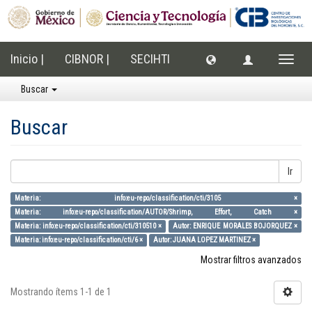
Inicio |
CIBNOR |
SECIHTI
Cambi
naveg
Buscar
Buscar
Ir
Materia: info:eu-repo/classification/cti/3105 ×
Materia: info:eu-repo/classification/AUTOR/Shrimp, Effort, Catch ×
Materia: info:eu-repo/classification/cti/310510 ×
Autor: ENRIQUE MORALES BOJORQUEZ ×
Materia: info:eu-repo/classification/cti/6 ×
Autor: JUANA LOPEZ MARTINEZ ×
Mostrar filtros avanzados
Mostrando ítems 1-1 de 1