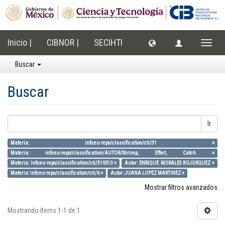
Inicio |
CIBNOR |
SECIHTI
Cambi
naveg
Buscar
Buscar
Ir
Materia: info:eu-repo/classification/cti/31 ×
Materia: info:eu-repo/classification/AUTOR/Shrimp, Effort, Catch ×
Materia: info:eu-repo/classification/cti/310510 ×
Autor: ENRIQUE MORALES BOJORQUEZ ×
Materia: info:eu-repo/classification/cti/6 ×
Autor: JUANA LOPEZ MARTINEZ ×
Mostrar filtros avanzados
Mostrando ítems 1-1 de 1