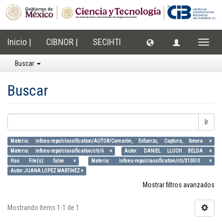
Inicio |
CIBNOR |
SECIHTI
Cambi
naveg
Buscar
Buscar
Ir
Materia: info:eu-repo/classification/AUTOR/Camarón, Esfuerzo, Captura, Sonora ×
Materia: info:eu-repo/classification/cti/6 ×
Autor: DANIEL LLUCH BELDA ×
Has File(s): false ×
Materia: info:eu-repo/classification/cti/310510 ×
Autor: JUANA LOPEZ MARTINEZ ×
Mostrar filtros avanzados
Mostrando ítems 1-1 de 1