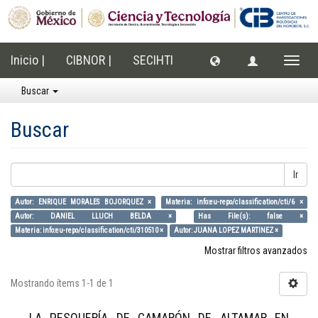
Inicio |
CIBNOR |
SECIHTI
Cambi
naveg
Buscar
Buscar
Ir
Autor: ENRIQUE MORALES BOJORQUEZ ×
Materia: info:eu-repo/classification/cti/6 ×
Autor: DANIEL LLUCH BELDA ×
Has File(s): false ×
Materia: info:eu-repo/classification/cti/310510 ×
Autor: JUANA LOPEZ MARTINEZ ×
Mostrar filtros avanzados
Mostrando ítems 1-1 de 1
LA PESQUERÍA DE CAMARÓN DE ALTAMAR EN