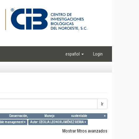
español
Login
Ir
ia, ANPs, Conservación, Manejo sustentable ×
inable management ×
Autor: CECILIA LEONOR JIMÉNEZ SIERRA ×
Mostrar filtros avanzados