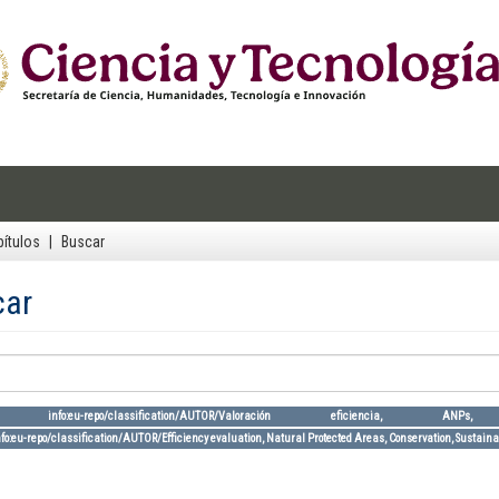
ítulos
Buscar
car
a: info:eu-repo/classification/AUTOR/Valoración eficienc
nfo:eu-repo/classification/AUTOR/Efficiency evaluation, Natural Protected Areas, Conservation, Susta