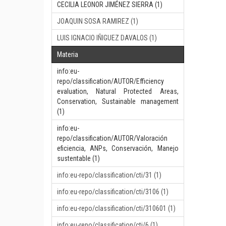
CECILIA LEONOR JIMÉNEZ SIERRA (1)
JOAQUIN SOSA RAMIREZ (1)
LUIS IGNACIO IÑIGUEZ DAVALOS (1)
Materia
info:eu-
repo/classification/AUTOR/Efficiency
evaluation, Natural Protected Areas,
Conservation, Sustainable management
(1)
info:eu-
repo/classification/AUTOR/Valoración
eficiencia, ANPs, Conservación, Manejo
sustentable (1)
info:eu-repo/classification/cti/31 (1)
info:eu-repo/classification/cti/3106 (1)
info:eu-repo/classification/cti/310601 (1)
info:eu-repo/classification/cti/6 (1)