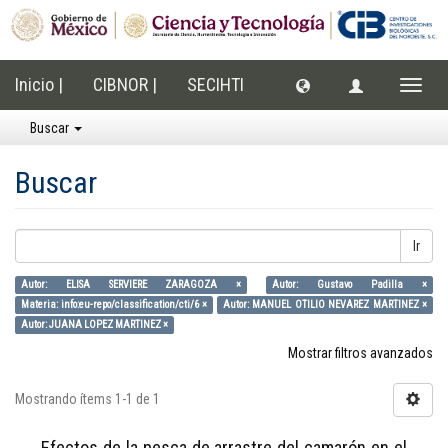
Inicio |
CIBNOR |
SECIHTI
Cambi
naveg
Buscar
Buscar
Ir
Autor: ELISA SERVIERE ZARAGOZA ×
Autor: Gustavo Padilla ×
Materia: info:eu-repo/classification/cti/6 ×
Autor: MANUEL OTILIO NEVAREZ MARTINEZ ×
Autor: JUANA LOPEZ MARTINEZ ×
Mostrar filtros avanzados
Mostrando ítems 1-1 de 1
Efectos de la pesca de arrastre del camarón en el