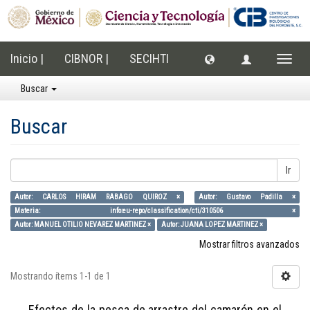
Inicio |
CIBNOR |
SECIHTI
Cambi
naveg
Buscar
Buscar
Ir
Autor: CARLOS HIRAM RABAGO QUIROZ ×
Autor: Gustavo Padilla ×
Materia: info:eu-repo/classification/cti/310506 ×
Autor: MANUEL OTILIO NEVAREZ MARTINEZ ×
Autor: JUANA LOPEZ MARTINEZ ×
Mostrar filtros avanzados
Mostrando ítems 1-1 de 1
Efectos de la pesca de arrastre del camarón en el