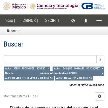
Inicio |
CIBNOR |
SECIHTI
Cambi
naveg
Buscar
Buscar
Ir
Autor: JESUS RODRIGUEZ ROMERO ×
Autor: ENRIQUE MORALES BOJORQUEZ ×
Materia: info:eu-repo/classification/cti/3105 ×
Autor: MANUEL OTILIO NEVAREZ MARTINEZ ×
Autor: JUANA LOPEZ MARTINEZ ×
Mostrar filtros avanzados
Mostrando ítems 1-1 de 1
Efectos de la pesca de arrastre del camarón en el