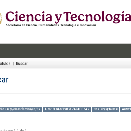
ítulos
Buscar
car
fo:eu-repo/classification/cti/6 ×
Autor: ELISA SERVIERE ZARAGOZA ×
Has File(s): false ×
Autor: