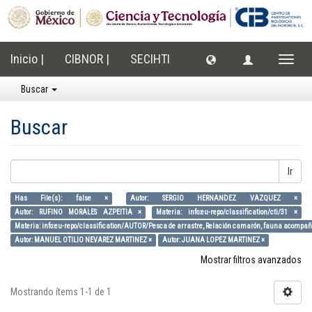
Inicio |
CIBNOR |
SECIHTI
Cambi
naveg
Buscar
Buscar
Ir
Has File(s): false ×
Autor: SERGIO HERNANDEZ VAZQUEZ ×
Autor: RUFINO MORALES AZPEITIA ×
Materia: info:eu-repo/classification/cti/31 ×
Materia: info:eu-repo/classification/AUTOR/Pesca de arrastre, Relación camarón, fauna acompaña
Autor: MANUEL OTILIO NEVAREZ MARTINEZ ×
Autor: JUANA LOPEZ MARTINEZ ×
Mostrar filtros avanzados
Mostrando ítems 1-1 de 1