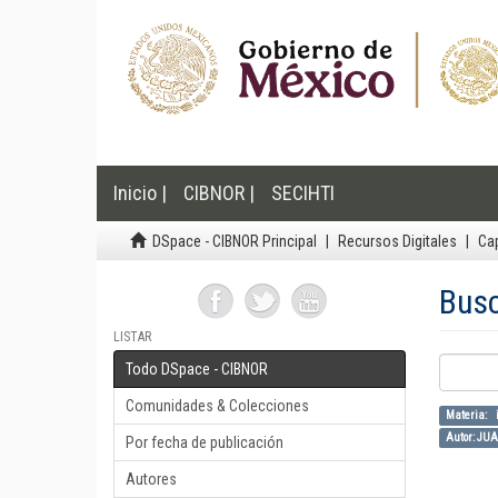
Inicio |
CIBNOR |
SECIHTI
DSpace - CIBNOR Principal
Recursos Digitales
Cap
Bus
LISTAR
Todo DSpace - CIBNOR
Comunidades & Colecciones
Materia: i
Autor: JU
Por fecha de publicación
Autores