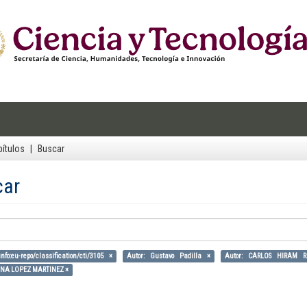
ítulos
Buscar
car
nfo:eu-repo/classification/cti/3105 ×
Autor: Gustavo Padilla ×
Autor: CARLOS HIRAM 
ANA LOPEZ MARTINEZ ×