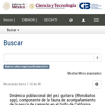
Inicio |
CIBNOR |
SECIHTI
Cambi
naveg
Buscar
Buscar
Ir
Materia: info:eu-repo/classification/cti/6 ×
Mostrar filtros avanzados
Mostrando ítems 1-10 de 40
Dinámica poblacional del pez guitarra (Rhinobatos
spp), componente de la fauna de acompañamiento
de la pesca de camarón en el Golfo de California