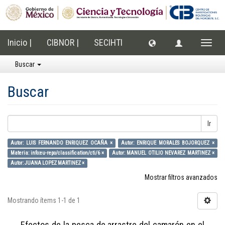
Inicio |
CIBNOR |
SECIHTI
Cambi
naveg
Buscar
Buscar
Ir
Autor: LUIS FERNANDO ENRIQUEZ OCAÑA ×
Autor: ENRIQUE MORALES BOJORQUEZ ×
Materia: info:eu-repo/classification/cti/6 ×
Autor: MANUEL OTILIO NEVAREZ MARTINEZ ×
Autor: JUANA LOPEZ MARTINEZ ×
Mostrar filtros avanzados
Mostrando ítems 1-1 de 1
Efectos de la pesca de arrastre del camarón en el