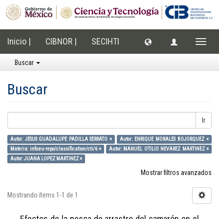
Inicio |
CIBNOR |
SECIHTI
Cambi
naveg
Buscar
Buscar
Ir
Autor: JESUS GUADALUPE PADILLA SERRATO ×
Autor: ENRIQUE MORALES BOJORQUEZ ×
Materia: info:eu-repo/classification/cti/6 ×
Autor: MANUEL OTILIO NEVAREZ MARTINEZ ×
Autor: JUANA LOPEZ MARTINEZ ×
Mostrar filtros avanzados
Mostrando ítems 1-1 de 1
Efectos de la pesca de arrastre del camarón en el