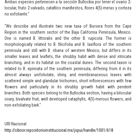
Ambas especies pertenecen a la sección Bullockia por tener el ovario 2-
locular, fruto 2-valvado, catafilos manifiestos, flores 4(5)-meras y corteza
no exfoliante."
"We describe and illustrate two new taxa of Bursera from the Cape
Region in the southern sector of the Baja California Peninsula, Mexico.
One is named B. littoralis and the other B. rupicola. The former is
morphologically related to B. filicifolia and B. laxiflora of the southern
peninsula and still with B. ribana of western Mexico, but differs in its
smaller leaves and leaflets, the shrubby habit with dense and intricate
branching, and in its habitat on the coastal dunes. The second taxon is
related to B. epinnata of the southern peninsula, differing from it in its
almost always unifoliolate, shiny, and membranaceous leaves with
scattered simple and glandular trichomes, short inflorescences with few
flowers and particularly in its shrubby growth habit with pendent
branches. Both species belong to the Bullockia section, having a bilocular
ovary, bivalvate fruit, well developed cataphylls, 4(5)-merous flowers, and
non-exfoliating bark."
URI Nacional
http://cibnor.repositorioinstitucional.mx/jspui/handle/1001/618