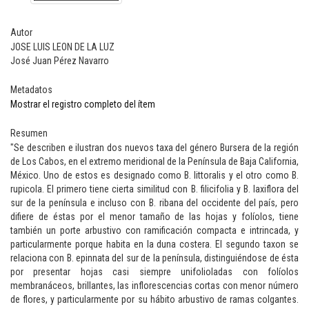
Autor
JOSE LUIS LEON DE LA LUZ
José Juan Pérez Navarro
Metadatos
Mostrar el registro completo del ítem
Resumen
"Se describen e ilustran dos nuevos taxa del género Bursera de la región
de Los Cabos, en el extremo meridional de la Península de Baja California,
México. Uno de estos es designado como B. littoralis y el otro como B.
rupicola. El primero tiene cierta similitud con B. filicifolia y B. laxiflora del
sur de la península e incluso con B. ribana del occidente del país, pero
difiere de éstas por el menor tamaño de las hojas y folíolos, tiene
también un porte arbustivo con ramificación compacta e intrincada, y
particularmente porque habita en la duna costera. El segundo taxon se
relaciona con B. epinnata del sur de la península, distinguiéndose de ésta
por presentar hojas casi siempre unifolioladas con folíolos
membranáceos, brillantes, las inflorescencias cortas con menor número
de flores, y particularmente por su hábito arbustivo de ramas colgantes.