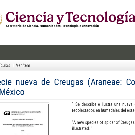
ículos
Ver ítem
cie nueva de Creugas (Araneae: Cor
 México
" Se describe e ilustra una nueva
recolectados en humedales del estado
"A new species of spider of Creugas,
illustrated. "