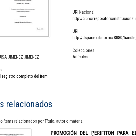
URI Nacional
http://cibnor.repositorioinstitucion
URI
http://dspace.cibnor.mx:8080/handl
Colecciones
Artículos
UISA JIMENEZ JIMENEZ
os
l registro completo del ítem
s relacionados
 ítems relacionados por Título, autor o materia.
PROMOCIÓN DEL PERIFITON PARA E