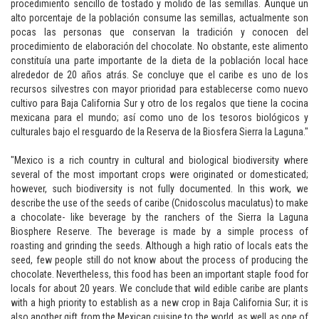
procedimiento sencillo de tostado y molido de las semillas. Aunque un
alto porcentaje de la población consume las semillas, actualmente son
pocas las personas que conservan la tradición y conocen del
procedimiento de elaboración del chocolate. No obstante, este alimento
constituía una parte importante de la dieta de la población local hace
alrededor de 20 años atrás. Se concluye que el caribe es uno de los
recursos silvestres con mayor prioridad para establecerse como nuevo
cultivo para Baja California Sur y otro de los regalos que tiene la cocina
mexicana para el mundo; así como uno de los tesoros biológicos y
culturales bajo el resguardo de la Reserva de la Biosfera Sierra la Laguna."
"Mexico is a rich country in cultural and biological biodiversity where
several of the most important crops were originated or domesticated;
however, such biodiversity is not fully documented. In this work, we
describe the use of the seeds of caribe (Cnidoscolus maculatus) to make
a chocolate- like beverage by the ranchers of the Sierra la Laguna
Biosphere Reserve. The beverage is made by a simple process of
roasting and grinding the seeds. Although a high ratio of locals eats the
seed, few people still do not know about the process of producing the
chocolate. Nevertheless, this food has been an important staple food for
locals for about 20 years. We conclude that wild edible caribe are plants
with a high priority to establish as a new crop in Baja California Sur; it is
also another gift from the Mexican cuisine to the world, as well as one of