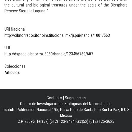
the cultural and biological treasures under the aegis of the Biosphere
Reserve Sierra la Laguna. "
URI Nacional
http://cibnor.repositorioinstitucional.mx/jspui/handle/1001/563
URI
http://dspace.cibnor.mx:8080/handle/123456789/607
Colecciones
Artículos
Contacto
|
Sugerencias
Centro de Investigaciones Biológicas del Noroeste, s.c.
Instituto Politécnico Nacional 195, Playa Palo de Santa Rita Sur La Paz, B.C.S.
México
C.P. 23096, Tel:(52) (612) 123-8484 Fax:(52) (612) 125-3625