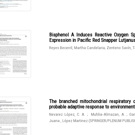
Bisphenol A Induces Reactive Oxygen Sp
Expression in Pacific Red Snapper Lutjanu
Reyes Becerril, Martha Candelaria
;
Zenteno Savín, T
The branched mitochondrial respiratory 
probable adaptive response to environmen
Nevarez López, C. A.
;
Muhlia‑Almazan, A.
;
Gam
Juana , López Martinez
(
SPRINGER/PLENUM PUBLIS