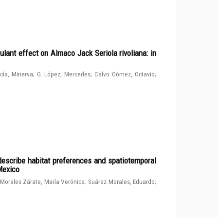
ulant effect on Almaco Jack Seriola rivoliana: in
cía, Minerva
;
G. López, Mercedes
;
Calvo Gómez, Octavio
;
describe habitat preferences and spatiotemporal
 Mexico
Morales Zárate, María Verónica
;
Suárez Morales, Eduardo
;