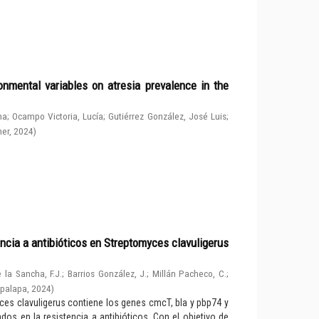
nmental variables on atresia prevalence in the
na
;
Ocampo Victoria, Lucía
;
Gutiérrez González, José Luis
;
her
,
2024
)
ncia a antibióticos en Streptomyces clavuligerus
 la Sancha, F.J.
;
Barrios González, J.
;
Millán Pacheco, C.
;
apalapa
,
2024
)
ces clavuligerus contiene los genes cmcT, bla y pbp74 y
os en la resistencia a antibióticos. Con el objetivo de