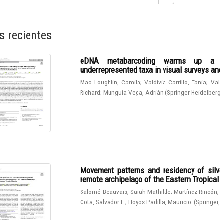
s recientes
eDNA metabarcoding warms up a hot
underrepresented taxa in visual surveys and
Mac Loughlin, Camila
;
Valdivia Carrillo, Tania
;
Val
Richard
;
Munguia Vega, Adrián
(
Springer Heidelber
Movement patterns and residency of silve
remote archipelago of the Eastern Tropical
Salomé Beauvais, Sarah Mathilde
;
Martínez Rincón,
Cota, Salvador E.
;
Hoyos Padilla, Mauricio
(
Springer