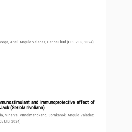
Vega, Abel
;
Angulo Valadez, Carlos Eliud
(
ELSEVIER
,
2024
)
immunostimulant and immunoprotective effect of
ack (Seriola rivoliana)
a, Minerva
;
Vimolmangkang, Sornkanok
;
Angulo Valadez,
CE LTD
,
2024
)