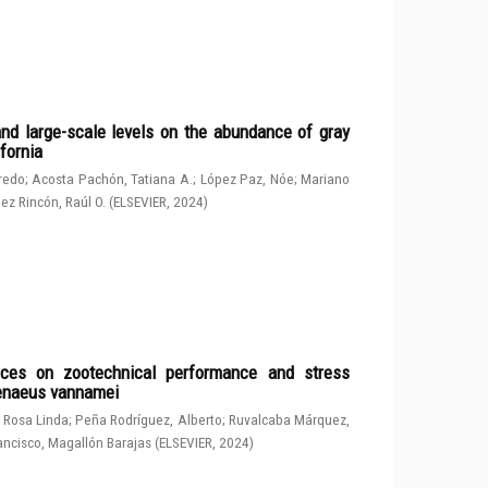
and large-scale levels on the abundance of gray
fornia
fredo
;
Acosta Pachón, Tatiana A.
;
López Paz, Nóe
;
Mariano
ez Rincón, Raúl O.
(
ELSEVIER
,
2024
)
rces on zootechnical performance and stress
penaeus vannamei
 Rosa Linda
;
Peña Rodríguez, Alberto
;
Ruvalcaba Márquez,
ancisco, Magallón Barajas
(
ELSEVIER
,
2024
)