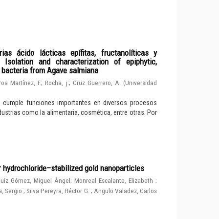
ias ácido lácticas epífitas, fructanolíticas y
solation and characterization of epiphytic,
d bacteria from Agave salmiana
roa Martínez, F.
;
Rocha, j.
;
Cruz Guerrero, A.
(
Universidad
e cumple funciones importantes en diversos procesos
dustrias como la alimentaria, cosmética, entre otras. Por
r hydrochloride–stabilized gold nanoparticles
uíz Gómez, Miguel Ángel
;
Monreal Escalante, Elizabeth
;
, Sergio
;
Silva Pereyra, Héctor G.
;
Angulo Valadez, Carlos