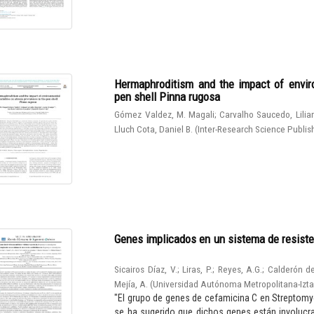
Hermaphroditism and the impact of enviro
pen shell Pinna rugosa
Gómez Valdez, M. Magali
;
Carvalho Saucedo, Lilia
Lluch Cota, Daniel B.
(
Inter-Research Science Publis
Genes implicados en un sistema de resiste
Sicairos Díaz, V.
;
Liras, P.
;
Reyes, A.G.
;
Calderón de
Mejía, A.
(
Universidad Autónoma Metropolitana-Izt
"El grupo de genes de cefamicina C en Streptomy
se ha sugerido que dichos genes están involucrad