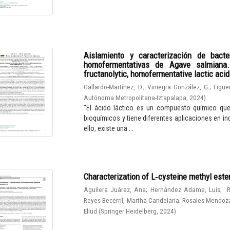
Aislamiento y caracterización de bacter
homofermentativas de Agave salmiana. I
fructanolytic, homofermentative lactic aci
Gallardo-Martínez, D.
;
Viniegra González, G.
;
Figue
Autónoma Metropolitana-Iztapalapa
,
2024
)
"El ácido láctico es un compuesto químico qu
bioquímicos y tiene diferentes aplicaciones en in
ello, existe una ...
Characterization of L‑cysteine methyl este
Aguilera Juárez, Ana
;
Hernández Adame, Luis
;
R
Reyes Becerril, Martha Candelaria
;
Rosales Mendoza
Eliud
(
Springer Heidelberg
,
2024
)