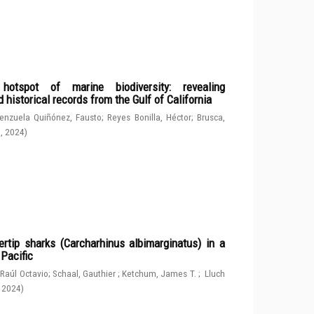
spot of marine biodiversity: revealing
 historical records from the Gulf of California
enzuela Quiñónez, Fausto
;
Reyes Bonilla, Héctor
;
Brusca,
g
,
2024
)
rtip sharks (Carcharhinus albimarginatus) in a
 Pacific
 Raúl Octavio
;
Schaal, Gauthier
;
Ketchum, James T.
;
Lluch
,
2024
)