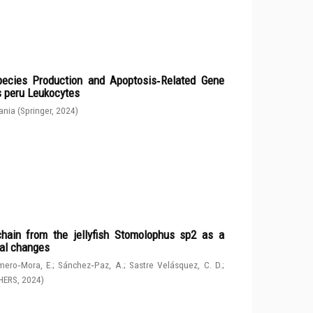
ecies Production and Apoptosis‑Related Gene
s peru Leukocytes
ania
(
Springer
,
2024
)
chain from the jellyfish Stomolophus sp2 as a
tal changes
ero‑Mora, E.
;
Sánchez‑Paz, A.
;
Sastre Velásquez, C. D.
;
HERS
,
2024
)