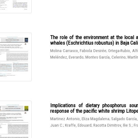
The role of the environment at the local 
whales (Eschrichtius robustus) in Baja Cali
Molina Carrasco, Fabiola Desirée
;
Ortega-Rubio, Al
Meléndez, Everardo
;
Montes García, Celerino
;
Martín
Implications of dietary phosphorus sou
response of the pacific white shrimp Lito
Martinez Antonio, Eliza Magdalena
;
Salgado García,
Juan C.
;
Kraffe, Edouard
;
Racotta Dimitrov, Ilie S.
;
Fr