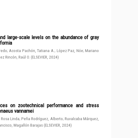
and large-scale levels on the abundance of gray
fornia
fredo
;
Acosta Pachón, Tatiana A.
;
López Paz, Nóe
;
Mariano
ez Rincón, Raúl O.
(
ELSEVIER
,
2024
)
rces on zootechnical performance and stress
penaeus vannamei
 Rosa Linda
;
Peña Rodríguez, Alberto
;
Ruvalcaba Márquez,
ancisco, Magallón Barajas
(
ELSEVIER
,
2024
)