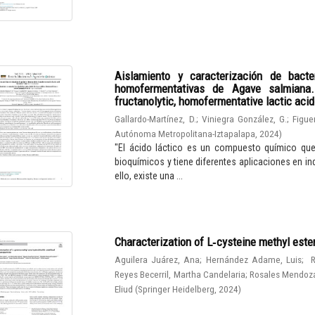
Aislamiento y caracterización de bacter
homofermentativas de Agave salmiana. I
fructanolytic, homofermentative lactic aci
Gallardo-Martínez, D.
;
Viniegra González, G.
;
Figue
Autónoma Metropolitana-Iztapalapa
,
2024
)
"El ácido láctico es un compuesto químico qu
bioquímicos y tiene diferentes aplicaciones en in
ello, existe una ...
Characterization of L‑cysteine methyl este
Aguilera Juárez, Ana
;
Hernández Adame, Luis
;
R
Reyes Becerril, Martha Candelaria
;
Rosales Mendoza
Eliud
(
Springer Heidelberg
,
2024
)