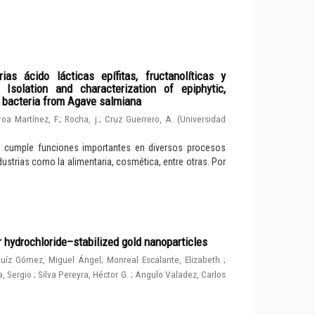
ias ácido lácticas epífitas, fructanolíticas y
solation and characterization of epiphytic,
d bacteria from Agave salmiana
roa Martínez, F.
;
Rocha, j.
;
Cruz Guerrero, A.
(
Universidad
e cumple funciones importantes en diversos procesos
dustrias como la alimentaria, cosmética, entre otras. Por
r hydrochloride–stabilized gold nanoparticles
uíz Gómez, Miguel Ángel
;
Monreal Escalante, Elizabeth
;
, Sergio
;
Silva Pereyra, Héctor G.
;
Angulo Valadez, Carlos