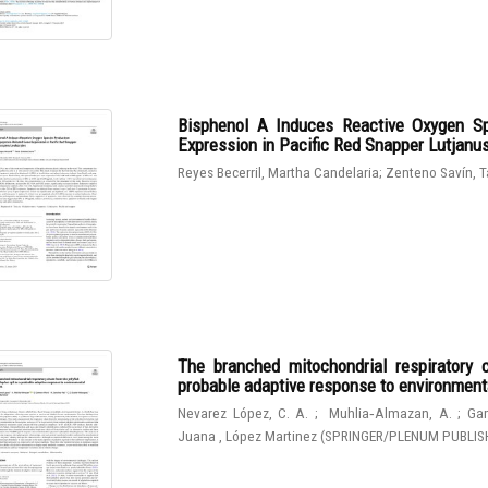
Bisphenol A Induces Reactive Oxygen Sp
Expression in Pacific Red Snapper Lutjanu
Reyes Becerril, Martha Candelaria
;
Zenteno Savín, T
The branched mitochondrial respiratory 
probable adaptive response to environmen
Nevarez López, C. A.
;
Muhlia‑Almazan, A.
;
Gam
Juana , López Martinez
(
SPRINGER/PLENUM PUBLIS