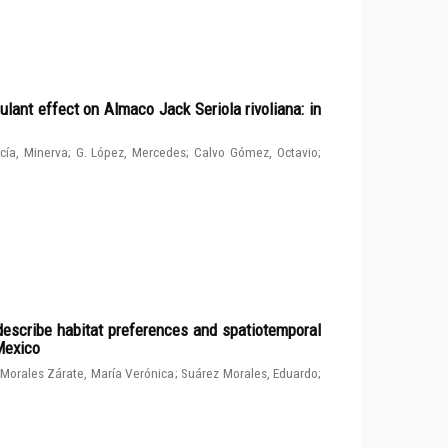
ulant effect on Almaco Jack Seriola rivoliana: in
cía, Minerva
;
G. López, Mercedes
;
Calvo Gómez, Octavio
;
describe habitat preferences and spatiotemporal
 Mexico
Morales Zárate, María Verónica
;
Suárez Morales, Eduardo
;