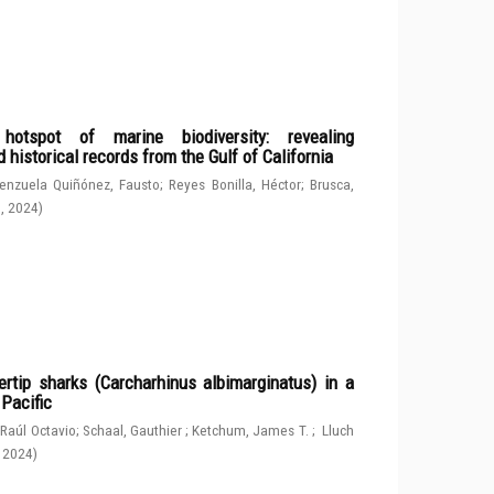
spot of marine biodiversity: revealing
 historical records from the Gulf of California
enzuela Quiñónez, Fausto
;
Reyes Bonilla, Héctor
;
Brusca,
g
,
2024
)
rtip sharks (Carcharhinus albimarginatus) in a
 Pacific
 Raúl Octavio
;
Schaal, Gauthier
;
Ketchum, James T.
;
Lluch
,
2024
)