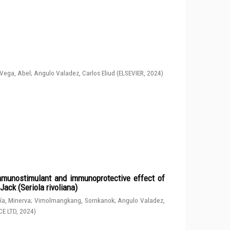
Vega, Abel
;
Angulo Valadez, Carlos Eliud
(
ELSEVIER
,
2024
)
immunostimulant and immunoprotective effect of
ack (Seriola rivoliana)
a, Minerva
;
Vimolmangkang, Sornkanok
;
Angulo Valadez,
CE LTD
,
2024
)