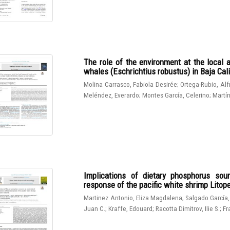
The role of the environment at the local 
whales (Eschrichtius robustus) in Baja Cali
Molina Carrasco, Fabiola Desirée
;
Ortega-Rubio, Al
Meléndez, Everardo
;
Montes García, Celerino
;
Martín
Implications of dietary phosphorus sou
response of the pacific white shrimp Lito
Martinez Antonio, Eliza Magdalena
;
Salgado García,
Juan C.
;
Kraffe, Edouard
;
Racotta Dimitrov, Ilie S.
;
Fr