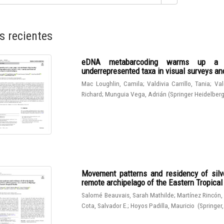
s recientes
eDNA metabarcoding warms up a hot
underrepresented taxa in visual surveys and
Mac Loughlin, Camila
;
Valdivia Carrillo, Tania
;
Val
Richard
;
Munguia Vega, Adrián
(
Springer Heidelber
Movement patterns and residency of silve
remote archipelago of the Eastern Tropical
Salomé Beauvais, Sarah Mathilde
;
Martínez Rincón,
Cota, Salvador E.
;
Hoyos Padilla, Mauricio
(
Springer