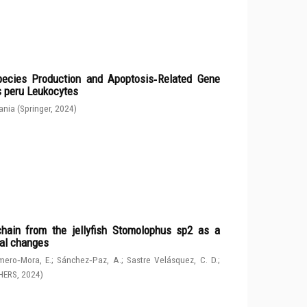
ecies Production and Apoptosis‑Related Gene
s peru Leukocytes
ania
(
Springer
,
2024
)
chain from the jellyfish Stomolophus sp2 as a
tal changes
ero‑Mora, E.
;
Sánchez‑Paz, A.
;
Sastre Velásquez, C. D.
;
HERS
,
2024
)