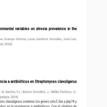
nmental variables on atresia prevalence in the
na
;
Ocampo Victoria, Lucía
;
Gutiérrez González, José Luis
;
her
,
2024
)
ncia a antibióticos en Streptomyces clavuligerus
 la Sancha, F.J.
;
Barrios González, J.
;
Millán Pacheco, C.
;
apalapa
,
2024
)
ces clavuligerus contiene los genes cmcT, bla y pbp74 y
os en la resistencia a antibióticos. Con el objetivo de