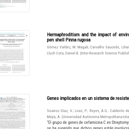
Hermaphroditism and the impact of enviro
pen shell Pinna rugosa
Gómez Valdez, M. Magali
;
Carvalho Saucedo, Lilia
Lluch Cota, Daniel B.
(
Inter-Research Science Publis
Genes implicados en un sistema de resiste
Sicairos Díaz, V.
;
Liras, P.
;
Reyes, A.G.
;
Calderón de
Mejía, A.
(
Universidad Autónoma Metropolitana-Izt
"El grupo de genes de cefamicina C en Streptomy
se ha sugerido que dichos genes están involucrad