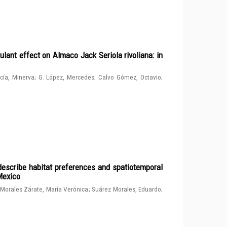
ulant effect on Almaco Jack Seriola rivoliana: in
cía, Minerva
;
G. López, Mercedes
;
Calvo Gómez, Octavio
;
describe habitat preferences and spatiotemporal
 Mexico
Morales Zárate, María Verónica
;
Suárez Morales, Eduardo
;