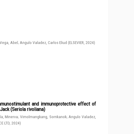
Vega, Abel
;
Angulo Valadez, Carlos Eliud
(
ELSEVIER
,
2024
)
immunostimulant and immunoprotective effect of
ack (Seriola rivoliana)
a, Minerva
;
Vimolmangkang, Sornkanok
;
Angulo Valadez,
CE LTD
,
2024
)