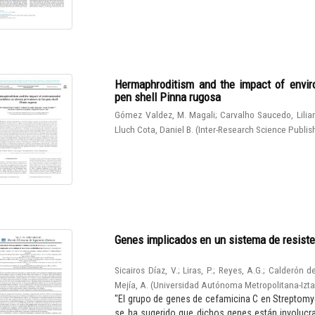
Hermaphroditism and the impact of enviro
pen shell Pinna rugosa
Gómez Valdez, M. Magali
;
Carvalho Saucedo, Lilia
Lluch Cota, Daniel B.
(
Inter-Research Science Publis
Genes implicados en un sistema de resiste
Sicairos Díaz, V.
;
Liras, P.
;
Reyes, A.G.
;
Calderón de
Mejía, A.
(
Universidad Autónoma Metropolitana-Izt
"El grupo de genes de cefamicina C en Streptomy
se ha sugerido que dichos genes están involucrad