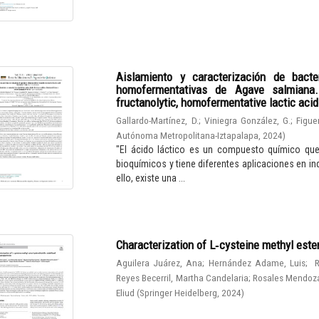
Aislamiento y caracterización de bacter
homofermentativas de Agave salmiana. I
fructanolytic, homofermentative lactic aci
Gallardo-Martínez, D.
;
Viniegra González, G.
;
Figue
Autónoma Metropolitana-Iztapalapa
,
2024
)
"El ácido láctico es un compuesto químico qu
bioquímicos y tiene diferentes aplicaciones en in
ello, existe una ...
Characterization of L‑cysteine methyl este
Aguilera Juárez, Ana
;
Hernández Adame, Luis
;
R
Reyes Becerril, Martha Candelaria
;
Rosales Mendoza
Eliud
(
Springer Heidelberg
,
2024
)