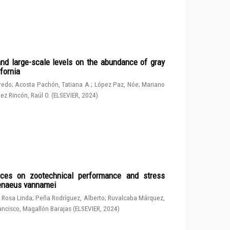
and large-scale levels on the abundance of gray
fornia
fredo
;
Acosta Pachón, Tatiana A.
;
López Paz, Nóe
;
Mariano
ez Rincón, Raúl O.
(
ELSEVIER
,
2024
)
rces on zootechnical performance and stress
penaeus vannamei
 Rosa Linda
;
Peña Rodríguez, Alberto
;
Ruvalcaba Márquez,
ancisco, Magallón Barajas
(
ELSEVIER
,
2024
)