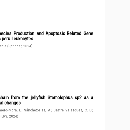
ecies Production and Apoptosis‑Related Gene
s peru Leukocytes
ania
(
Springer
,
2024
)
chain from the jellyfish Stomolophus sp2 as a
tal changes
ero‑Mora, E.
;
Sánchez‑Paz, A.
;
Sastre Velásquez, C. D.
;
HERS
,
2024
)