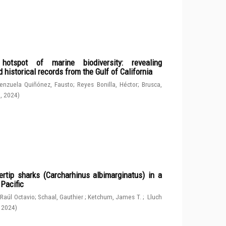
spot of marine biodiversity: revealing
 historical records from the Gulf of California
enzuela Quiñónez, Fausto
;
Reyes Bonilla, Héctor
;
Brusca,
g
,
2024
)
rtip sharks (Carcharhinus albimarginatus) in a
 Pacific
 Raúl Octavio
;
Schaal, Gauthier
;
Ketchum, James T.
;
Lluch
,
2024
)