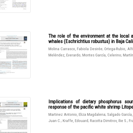
The role of the environment at the local 
whales (Eschrichtius robustus) in Baja Cali
Molina Carrasco, Fabiola Desirée
;
Ortega-Rubio, Al
Meléndez, Everardo
;
Montes García, Celerino
;
Martín
Implications of dietary phosphorus sou
response of the pacific white shrimp Lito
Martinez Antonio, Eliza Magdalena
;
Salgado García,
Juan C.
;
Kraffe, Edouard
;
Racotta Dimitrov, Ilie S.
;
Fr