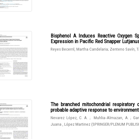
Bisphenol A Induces Reactive Oxygen Sp
Expression in Pacific Red Snapper Lutjanu
Reyes Becerril, Martha Candelaria
;
Zenteno Savín, T
The branched mitochondrial respiratory 
probable adaptive response to environmen
Nevarez López, C. A.
;
Muhlia‑Almazan, A.
;
Gam
Juana , López Martinez
(
SPRINGER/PLENUM PUBLIS