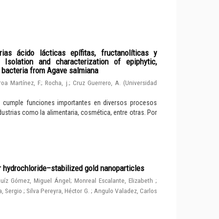
ias ácido lácticas epífitas, fructanolíticas y
solation and characterization of epiphytic,
d bacteria from Agave salmiana
roa Martínez, F.
;
Rocha, j.
;
Cruz Guerrero, A.
(
Universidad
e cumple funciones importantes en diversos procesos
dustrias como la alimentaria, cosmética, entre otras. Por
r hydrochloride–stabilized gold nanoparticles
uíz Gómez, Miguel Ángel
;
Monreal Escalante, Elizabeth
;
, Sergio
;
Silva Pereyra, Héctor G.
;
Angulo Valadez, Carlos