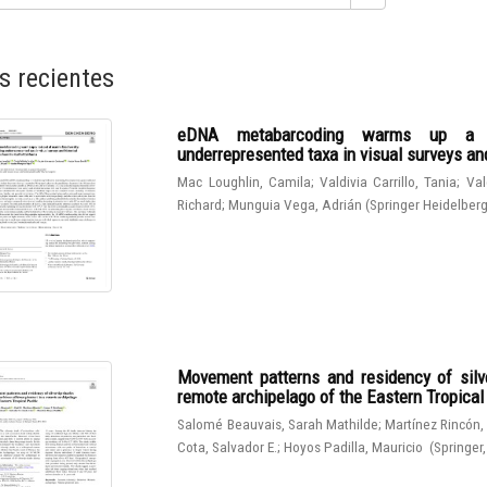
s recientes
eDNA metabarcoding warms up a hot
underrepresented taxa in visual surveys and
Mac Loughlin, Camila
;
Valdivia Carrillo, Tania
;
Val
Richard
;
Munguia Vega, Adrián
(
Springer Heidelber
Movement patterns and residency of silve
remote archipelago of the Eastern Tropical
Salomé Beauvais, Sarah Mathilde
;
Martínez Rincón,
Cota, Salvador E.
;
Hoyos Padilla, Mauricio
(
Springer