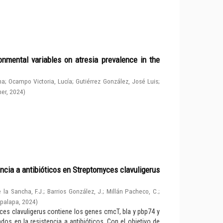
nmental variables on atresia prevalence in the
na
;
Ocampo Victoria, Lucía
;
Gutiérrez González, José Luis
;
her
,
2024
)
ncia a antibióticos en Streptomyces clavuligerus
 la Sancha, F.J.
;
Barrios González, J.
;
Millán Pacheco, C.
;
apalapa
,
2024
)
ces clavuligerus contiene los genes cmcT, bla y pbp74 y
os en la resistencia a antibióticos. Con el objetivo de