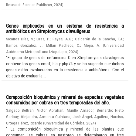
Research Science Publisher
,
2024
)
Genes implicados en un sistema de resistencia a
antibióticos en Streptomyces clavuligerus
Sicairos Díaz, V.
;
Liras, P.
;
Reyes, A.G.
;
Calderón de la Sancha, F.J.
;
Barrios González, J.
;
Millán Pacheco, C.
;
Mejía, A.
(
Universidad
Autónoma Metropolitana-Iztapalapa
,
2024
)
"El grupo de genes de cefamicina C en Streptomyces clavuligerus
contiene los genes cmcT, bla y pbp74 y se ha sugerido que dichos
genes están involucrados en la resistencia a antibióticos. Con el
objetivo de evaluar la ...
Composición bioquímica y mineral de especies vegetales
consumidas por cabras en tres temporadas del año.
Salgado Beltrán, Víctor Abrahán
;
Murillo Amador, Bernardo
;
Nieto
Garibay, Alejandra
;
Armenta Quintana, José Ángel
;
Aguilera, Narciso
;
Ortega Pérez, Ricardo
(
Universidad de Córdoba
,
2024
)
" La composición bioquímica y mineral de las plantas que
consumen las cabras en pastoreo se determinaron en tres