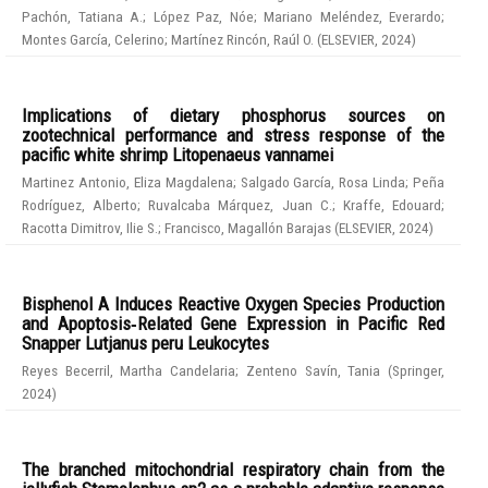
Pachón, Tatiana A.
;
López Paz, Nóe
;
Mariano Meléndez, Everardo
;
Montes García, Celerino
;
Martínez Rincón, Raúl O.
(
ELSEVIER
,
2024
)
Implications of dietary phosphorus sources on
zootechnical performance and stress response of the
pacific white shrimp Litopenaeus vannamei
Martinez Antonio, Eliza Magdalena
;
Salgado García, Rosa Linda
;
Peña
Rodríguez, Alberto
;
Ruvalcaba Márquez, Juan C.
;
Kraffe, Edouard
;
Racotta Dimitrov, Ilie S.
;
Francisco, Magallón Barajas
(
ELSEVIER
,
2024
)
Bisphenol A Induces Reactive Oxygen Species Production
and Apoptosis‑Related Gene Expression in Pacific Red
Snapper Lutjanus peru Leukocytes
Reyes Becerril, Martha Candelaria
;
Zenteno Savín, Tania
(
Springer
,
2024
)
The branched mitochondrial respiratory chain from the