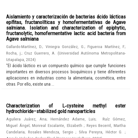
Aislamiento y caracterización de bacterias ácido lácticas
epífitas, fructanolíticas y homofermentativas de Agave
salmiana. Isolation and characterization of epiphytic,
fructanolytic, homofermentative lactic acid bacteria from
Agave salmiana
Gallardo-Martínez, D.
;
Viniegra González, G.
;
Figueroa Martínez, F.
;
Rocha, j.
;
Cruz Guerrero, A.
(
Universidad Autónoma Metropolitana-
Iztapalapa
,
2024
)
"El ácido láctico es un compuesto químico que cumple funciones
importantes en diversos procesos bioquímicos y tiene diferentes
aplicaciones en industrias como la alimentaria, cosmética, entre
otras. Por ello, existe una ...
Characterization of L‑cysteine methyl ester
hydrochloride–stabilized gold nanoparticles
Aguilera Juárez, Ana
;
Hernández Adame, Luis
;
Ruíz Gómez,
Miguel Ángel
;
Monreal Escalante, Elizabeth
;
Reyes Becerril, Martha
Candelaria
;
Rosales Mendoza, Sergio
;
Silva Pereyra, Héctor G.
;