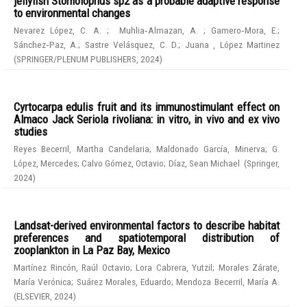
jellyfish Stomolophus sp2 as a probable adaptive response
to environmental changes
Nevarez López, C. A.
;
Muhlia‑Almazan, A.
;
Gamero‑Mora, E.
;
Sánchez‑Paz, A.
;
Sastre Velásquez, C. D.
;
Juana , López Martinez
(
SPRINGER/PLENUM PUBLISHERS
,
2024
)
Cyrtocarpa edulis fruit and its immunostimulant effect on
Almaco Jack Seriola rivoliana: in vitro, in vivo and ex vivo
studies
Reyes Becerril, Martha Candelaria
;
Maldonado García, Minerva
;
G.
López, Mercedes
;
Calvo Gómez, Octavio
;
Díaz, Sean Michael
(
Springer
,
2024
)
Landsat-derived environmental factors to describe habitat
preferences and spatiotemporal distribution of
zooplankton in La Paz Bay, Mexico
Martínez Rincón, Raúl Octavio
;
Lora Cabrera, Yutzil
;
Morales Zárate,
María Verónica
;
Suárez Morales, Eduardo
;
Mendoza Becerril, María A.
(
ELSEVIER
,
2024
)