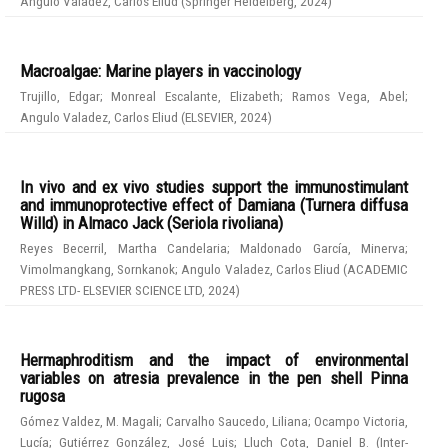
Angulo Valadez, Carlos Eliud
(
Springer Heidelberg
,
2024
)
Macroalgae: Marine players in vaccinology
Trujillo, Edgar
;
Monreal Escalante, Elizabeth
;
Ramos Vega, Abel
;
Angulo Valadez, Carlos Eliud
(
ELSEVIER
,
2024
)
In vivo and ex vivo studies support the immunostimulant
and immunoprotective effect of Damiana (Turnera diffusa
Willd) in Almaco Jack (Seriola rivoliana)
Reyes Becerril, Martha Candelaria
;
Maldonado García, Minerva
;
Vimolmangkang, Sornkanok
;
Angulo Valadez, Carlos Eliud
(
ACADEMIC
PRESS LTD- ELSEVIER SCIENCE LTD
,
2024
)
Hermaphroditism and the impact of environmental
variables on atresia prevalence in the pen shell Pinna
rugosa
Gómez Valdez, M. Magali
;
Carvalho Saucedo, Liliana
;
Ocampo Victoria,
Lucía
;
Gutiérrez González, José Luis
;
Lluch Cota, Daniel B.
(
Inter-