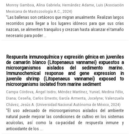
Monroy Gamboa, Alina Gabriela
;
Hernández Adame, Luis
(
Asociación
Mexicana de Mastozoología A.C.
,
2024
)
"Las ballenas son cetáceos que migran anualmente. Realizan largos
recorridos para llegar a los lugares idóneos para que sus crías
nazcan, se alimenten tranquilos y crezcan hasta alcanzar el tamaño
necesario para poder ...
Respuesta inmunoquímica y expresión génica en juveniles
de camarón blanco (Litopenaeus vannamei) expuestos a
microorganismos aislados del sedimento marino.
Immunochemical response and gene expression in
juvenile shrimp (Litopenaeus vannamei) exposed to
microorganisms isolated from marine sediment
Campa Córdova, Ángel Isidro
;
Méndez Martínez, Yuniel
;
Medina Félix,
Diana
;
Ceseña, Carlos Ernesto
;
García Armenta, Jocelyne
;
Valenzuela
Chávez, Jesús A.
(
Universidad Nacional Autónoma de México
,
2024
)
"El uso adecuado de microorganismos aislados del ambiente
natural puede mejorar las condiciones de cultivo en los sistemas
acuícolas, así como la ca-pacidad de respuesta inmune y
antioxidante de los ...