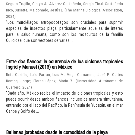
Segura Trujillo, Cintya A
;
Álvarez Castañeda, Sergio Ticul
;
Castañeda
Rico, Susette
;
Maldonado, Jesús E.
(
The Marine Biological Association
,
2024
)
"Los murciélagos artrópodofagos son cruciales para suprimir
especies de insectos plaga, particularmente aquellas de interés
para la salud humana, como son los mosquitos de la familia
Culicidae, que son vectores de varias ...
Entre dos flancos: la ocurrencia de los ciclones tropicales
Ingrid y Manuel (2013) en México
Brito Castillo, Luis
;
Farfán, Luis M.
;
Vega Camarena, José P.
;
Cortés
Ramos, Jorge
;
Flores López, María Z.
(
Universidad Autónoma de
Guerrero
,
2024
)
"Cada año, México recibe el impacto de ciclones tropicales y esto
puede ocurrir desde ambos flancos incluso de manera simultánea,
entrando por el lado del Pacífico, la Península de Yucatán, en el mar
Caribe y Golfo de ...
Ballenas jorobadas desde la comodidad de la playa