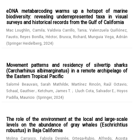
eDNA metabarcoding warms up a hotspot of marine
biodiversity: revealing underrepresented taxa in visual
surveys and historical records from the Gulf of California
Mac Loughlin, Camila
;
Valdivia Carrillo, Tania
;
Valenzuela Quiñónez,
Fausto
;
Reyes Bonilla, Héctor
;
Brusca, Richard
;
Munguia Vega, Adrián
(
Springer Heidelberg
,
2024
)
Movement patterns and residency of silvertip sharks
(Carcharhinus albimarginatus) in a remote archipelago of
the Eastern Tropical Pacific
Salomé Beauvais, Sarah Mathilde
;
Martínez Rincón, Raúl Octavio
;
Schaal, Gauthier
;
Ketchum, James T.
;
Lluch Cota, Salvador E.
;
Hoyos
Padilla, Mauricio
(
Springer
,
2024
)
The role of the environment at the local and large-scale
levels on the abundance of gray whales (Eschrichtius
robustus) in Baja California
Molina Carrasco, Fabiola Desirée
;
Ortega-Rubio, Alfredo
;
Acosta