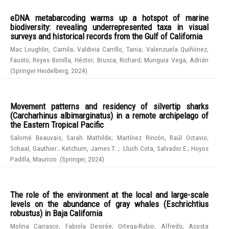
eDNA metabarcoding warms up a hotspot of marine
biodiversity: revealing underrepresented taxa in visual
surveys and historical records from the Gulf of California
Mac Loughlin, Camila
;
Valdivia Carrillo, Tania
;
Valenzuela Quiñónez,
Fausto
;
Reyes Bonilla, Héctor
;
Brusca, Richard
;
Munguia Vega, Adrián
(
Springer Heidelberg
,
2024
)
Movement patterns and residency of silvertip sharks
(Carcharhinus albimarginatus) in a remote archipelago of
the Eastern Tropical Pacific
Salomé Beauvais, Sarah Mathilde
;
Martínez Rincón, Raúl Octavio
;
Schaal, Gauthier
;
Ketchum, James T.
;
Lluch Cota, Salvador E.
;
Hoyos
Padilla, Mauricio
(
Springer
,
2024
)
The role of the environment at the local and large-scale
levels on the abundance of gray whales (Eschrichtius
robustus) in Baja California
Molina Carrasco, Fabiola Desirée
;
Ortega-Rubio, Alfredo
;
Acosta