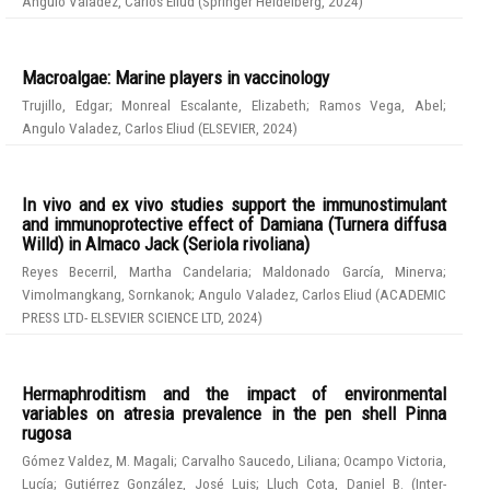
Angulo Valadez, Carlos Eliud
(
Springer Heidelberg
,
2024
)
Macroalgae: Marine players in vaccinology
Trujillo, Edgar
;
Monreal Escalante, Elizabeth
;
Ramos Vega, Abel
;
Angulo Valadez, Carlos Eliud
(
ELSEVIER
,
2024
)
In vivo and ex vivo studies support the immunostimulant
and immunoprotective effect of Damiana (Turnera diffusa
Willd) in Almaco Jack (Seriola rivoliana)
Reyes Becerril, Martha Candelaria
;
Maldonado García, Minerva
;
Vimolmangkang, Sornkanok
;
Angulo Valadez, Carlos Eliud
(
ACADEMIC
PRESS LTD- ELSEVIER SCIENCE LTD
,
2024
)
Hermaphroditism and the impact of environmental
variables on atresia prevalence in the pen shell Pinna
rugosa
Gómez Valdez, M. Magali
;
Carvalho Saucedo, Liliana
;
Ocampo Victoria,
Lucía
;
Gutiérrez González, José Luis
;
Lluch Cota, Daniel B.
(
Inter-