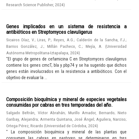
Research Science Publisher
,
2024
)
Genes implicados en un sistema de resistencia a
antibióticos en Streptomyces clavuligerus
Sicairos Díaz, V.
;
Liras, P.
;
Reyes, A.G.
;
Calderón de la Sancha, F.J.
;
Barrios González, J.
;
Millán Pacheco, C.
;
Mejía, A.
(
Universidad
Autónoma Metropolitana-Iztapalapa
,
2024
)
"El grupo de genes de cefamicina C en Streptomyces clavuligerus
contiene los genes cmcT, bla y pbp74 y se ha sugerido que dichos
genes están involucrados en la resistencia a antibióticos. Con el
objetivo de evaluar la ...
Composición bioquímica y mineral de especies vegetales
consumidas por cabras en tres temporadas del año.
Salgado Beltrán, Víctor Abrahán
;
Murillo Amador, Bernardo
;
Nieto
Garibay, Alejandra
;
Armenta Quintana, José Ángel
;
Aguilera, Narciso
;
Ortega Pérez, Ricardo
(
Universidad de Córdoba
,
2024
)
" La composición bioquímica y mineral de las plantas que
consumen las cabras en pastoreo se determinaron en tres