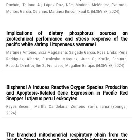
Pachón, Tatiana A.
;
López Paz, Nóe
;
Mariano Meléndez, Everardo
;
Montes García, Celerino
;
Martínez Rincón, Raúl O.
(
ELSEVIER
,
2024
)
Implications of dietary phosphorus sources on
zootechnical performance and stress response of the
pacific white shrimp Litopenaeus vannamei
Martinez Antonio, Eliza Magdalena
;
Salgado García, Rosa Linda
;
Peña
Rodríguez, Alberto
;
Ruvalcaba Márquez, Juan C.
;
Kraffe, Edouard
;
Racotta Dimitrov, Ilie S.
;
Francisco, Magallón Barajas
(
ELSEVIER
,
2024
)
Bisphenol A Induces Reactive Oxygen Species Production
and Apoptosis‑Related Gene Expression in Pacific Red
Snapper Lutjanus peru Leukocytes
Reyes Becerril, Martha Candelaria
;
Zenteno Savín, Tania
(
Springer
,
2024
)
The branched mitochondrial respiratory chain from the