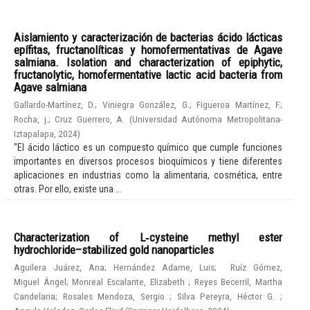
Aislamiento y caracterización de bacterias ácido lácticas
epífitas, fructanolíticas y homofermentativas de Agave
salmiana. Isolation and characterization of epiphytic,
fructanolytic, homofermentative lactic acid bacteria from
Agave salmiana
Gallardo-Martínez, D.
;
Viniegra González, G.
;
Figueroa Martínez, F.
;
Rocha, j.
;
Cruz Guerrero, A.
(
Universidad Autónoma Metropolitana-
Iztapalapa
,
2024
)
"El ácido láctico es un compuesto químico que cumple funciones
importantes en diversos procesos bioquímicos y tiene diferentes
aplicaciones en industrias como la alimentaria, cosmética, entre
otras. Por ello, existe una ...
Characterization of L‑cysteine methyl ester
hydrochloride–stabilized gold nanoparticles
Aguilera Juárez, Ana
;
Hernández Adame, Luis
;
Ruíz Gómez,
Miguel Ángel
;
Monreal Escalante, Elizabeth
;
Reyes Becerril, Martha
Candelaria
;
Rosales Mendoza, Sergio
;
Silva Pereyra, Héctor G.
;