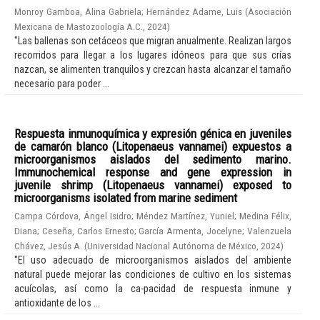
Monroy Gamboa, Alina Gabriela
;
Hernández Adame, Luis
(
Asociación
Mexicana de Mastozoología A.C.
,
2024
)
"Las ballenas son cetáceos que migran anualmente. Realizan largos
recorridos para llegar a los lugares idóneos para que sus crías
nazcan, se alimenten tranquilos y crezcan hasta alcanzar el tamaño
necesario para poder ...
Respuesta inmunoquímica y expresión génica en juveniles
de camarón blanco (Litopenaeus vannamei) expuestos a
microorganismos aislados del sedimento marino.
Immunochemical response and gene expression in
juvenile shrimp (Litopenaeus vannamei) exposed to
microorganisms isolated from marine sediment
Campa Córdova, Ángel Isidro
;
Méndez Martínez, Yuniel
;
Medina Félix,
Diana
;
Ceseña, Carlos Ernesto
;
García Armenta, Jocelyne
;
Valenzuela
Chávez, Jesús A.
(
Universidad Nacional Autónoma de México
,
2024
)
"El uso adecuado de microorganismos aislados del ambiente
natural puede mejorar las condiciones de cultivo en los sistemas
acuícolas, así como la ca-pacidad de respuesta inmune y
antioxidante de los ...