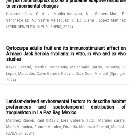
jellyfish Stomolophus sp2 as a probable adaptive response
to environmental changes
Nevarez López, C. A.
;
Muhlia‑Almazan, A.
;
Gamero‑Mora, E.
;
Sánchez‑Paz, A.
;
Sastre Velásquez, C. D.
;
Juana , López Martinez
(
SPRINGER/PLENUM PUBLISHERS
,
2024
)
Cyrtocarpa edulis fruit and its immunostimulant effect on
Almaco Jack Seriola rivoliana: in vitro, in vivo and ex vivo
studies
Reyes Becerril, Martha Candelaria
;
Maldonado García, Minerva
;
G.
López, Mercedes
;
Calvo Gómez, Octavio
;
Díaz, Sean Michael
(
Springer
,
2024
)
Landsat-derived environmental factors to describe habitat
preferences and spatiotemporal distribution of
zooplankton in La Paz Bay, Mexico
Martínez Rincón, Raúl Octavio
;
Lora Cabrera, Yutzil
;
Morales Zárate,
María Verónica
;
Suárez Morales, Eduardo
;
Mendoza Becerril, María A.
(
ELSEVIER
,
2024
)