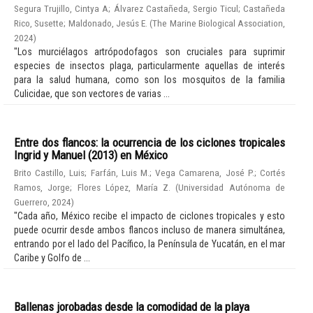
Segura Trujillo, Cintya A
;
Álvarez Castañeda, Sergio Ticul
;
Castañeda
Rico, Susette
;
Maldonado, Jesús E.
(
The Marine Biological Association
,
2024
)
"Los murciélagos artrópodofagos son cruciales para suprimir
especies de insectos plaga, particularmente aquellas de interés
para la salud humana, como son los mosquitos de la familia
Culicidae, que son vectores de varias ...
Entre dos flancos: la ocurrencia de los ciclones tropicales
Ingrid y Manuel (2013) en México
Brito Castillo, Luis
;
Farfán, Luis M.
;
Vega Camarena, José P.
;
Cortés
Ramos, Jorge
;
Flores López, María Z.
(
Universidad Autónoma de
Guerrero
,
2024
)
"Cada año, México recibe el impacto de ciclones tropicales y esto
puede ocurrir desde ambos flancos incluso de manera simultánea,
entrando por el lado del Pacífico, la Península de Yucatán, en el mar
Caribe y Golfo de ...
Ballenas jorobadas desde la comodidad de la playa