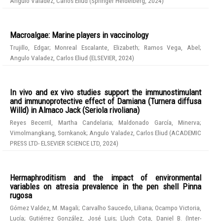
Angulo Valadez, Carlos Eliud
(
Springer Heidelberg
,
2024
)
Macroalgae: Marine players in vaccinology
Trujillo, Edgar
;
Monreal Escalante, Elizabeth
;
Ramos Vega, Abel
;
Angulo Valadez, Carlos Eliud
(
ELSEVIER
,
2024
)
In vivo and ex vivo studies support the immunostimulant
and immunoprotective effect of Damiana (Turnera diffusa
Willd) in Almaco Jack (Seriola rivoliana)
Reyes Becerril, Martha Candelaria
;
Maldonado García, Minerva
;
Vimolmangkang, Sornkanok
;
Angulo Valadez, Carlos Eliud
(
ACADEMIC
PRESS LTD- ELSEVIER SCIENCE LTD
,
2024
)
Hermaphroditism and the impact of environmental
variables on atresia prevalence in the pen shell Pinna
rugosa
Gómez Valdez, M. Magali
;
Carvalho Saucedo, Liliana
;
Ocampo Victoria,
Lucía
;
Gutiérrez González, José Luis
;
Lluch Cota, Daniel B.
(
Inter-