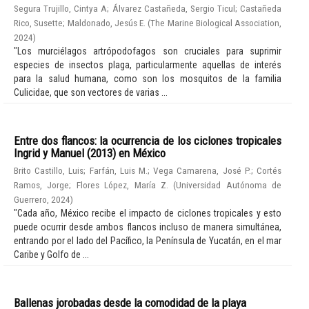
Segura Trujillo, Cintya A
;
Álvarez Castañeda, Sergio Ticul
;
Castañeda
Rico, Susette
;
Maldonado, Jesús E.
(
The Marine Biological Association
,
2024
)
"Los murciélagos artrópodofagos son cruciales para suprimir
especies de insectos plaga, particularmente aquellas de interés
para la salud humana, como son los mosquitos de la familia
Culicidae, que son vectores de varias ...
Entre dos flancos: la ocurrencia de los ciclones tropicales
Ingrid y Manuel (2013) en México
Brito Castillo, Luis
;
Farfán, Luis M.
;
Vega Camarena, José P.
;
Cortés
Ramos, Jorge
;
Flores López, María Z.
(
Universidad Autónoma de
Guerrero
,
2024
)
"Cada año, México recibe el impacto de ciclones tropicales y esto
puede ocurrir desde ambos flancos incluso de manera simultánea,
entrando por el lado del Pacífico, la Península de Yucatán, en el mar
Caribe y Golfo de ...
Ballenas jorobadas desde la comodidad de la playa