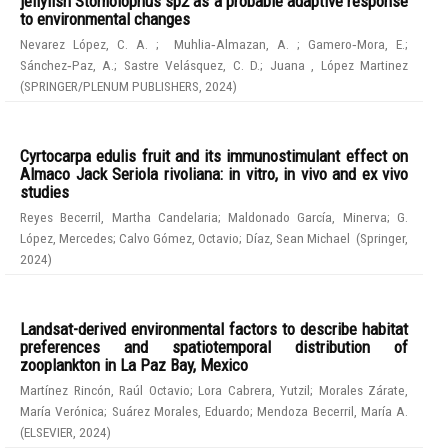
jellyfish Stomolophus sp2 as a probable adaptive response
to environmental changes
Nevarez López, C. A.
;
Muhlia‑Almazan, A.
;
Gamero‑Mora, E.
;
Sánchez‑Paz, A.
;
Sastre Velásquez, C. D.
;
Juana , López Martinez
(
SPRINGER/PLENUM PUBLISHERS
,
2024
)
Cyrtocarpa edulis fruit and its immunostimulant effect on
Almaco Jack Seriola rivoliana: in vitro, in vivo and ex vivo
studies
Reyes Becerril, Martha Candelaria
;
Maldonado García, Minerva
;
G.
López, Mercedes
;
Calvo Gómez, Octavio
;
Díaz, Sean Michael
(
Springer
,
2024
)
Landsat-derived environmental factors to describe habitat
preferences and spatiotemporal distribution of
zooplankton in La Paz Bay, Mexico
Martínez Rincón, Raúl Octavio
;
Lora Cabrera, Yutzil
;
Morales Zárate,
María Verónica
;
Suárez Morales, Eduardo
;
Mendoza Becerril, María A.
(
ELSEVIER
,
2024
)