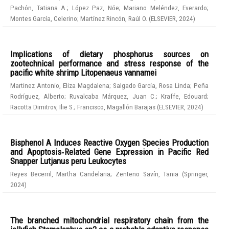
Pachón, Tatiana A.
;
López Paz, Nóe
;
Mariano Meléndez, Everardo
;
Montes García, Celerino
;
Martínez Rincón, Raúl O.
(
ELSEVIER
,
2024
)
Implications of dietary phosphorus sources on
zootechnical performance and stress response of the
pacific white shrimp Litopenaeus vannamei
Martinez Antonio, Eliza Magdalena
;
Salgado García, Rosa Linda
;
Peña
Rodríguez, Alberto
;
Ruvalcaba Márquez, Juan C.
;
Kraffe, Edouard
;
Racotta Dimitrov, Ilie S.
;
Francisco, Magallón Barajas
(
ELSEVIER
,
2024
)
Bisphenol A Induces Reactive Oxygen Species Production
and Apoptosis‑Related Gene Expression in Pacific Red
Snapper Lutjanus peru Leukocytes
Reyes Becerril, Martha Candelaria
;
Zenteno Savín, Tania
(
Springer
,
2024
)
The branched mitochondrial respiratory chain from the