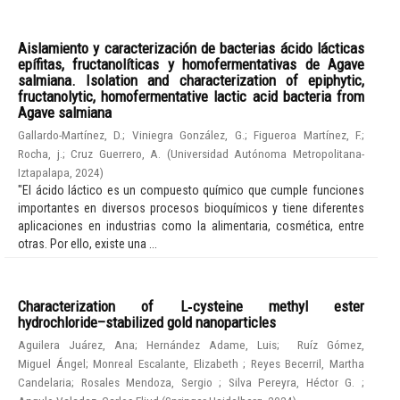
Aislamiento y caracterización de bacterias ácido lácticas
epífitas, fructanolíticas y homofermentativas de Agave
salmiana. Isolation and characterization of epiphytic,
fructanolytic, homofermentative lactic acid bacteria from
Agave salmiana
Gallardo-Martínez, D.
;
Viniegra González, G.
;
Figueroa Martínez, F.
;
Rocha, j.
;
Cruz Guerrero, A.
(
Universidad Autónoma Metropolitana-
Iztapalapa
,
2024
)
"El ácido láctico es un compuesto químico que cumple funciones
importantes en diversos procesos bioquímicos y tiene diferentes
aplicaciones en industrias como la alimentaria, cosmética, entre
otras. Por ello, existe una ...
Characterization of L‑cysteine methyl ester
hydrochloride–stabilized gold nanoparticles
Aguilera Juárez, Ana
;
Hernández Adame, Luis
;
Ruíz Gómez,
Miguel Ángel
;
Monreal Escalante, Elizabeth
;
Reyes Becerril, Martha
Candelaria
;
Rosales Mendoza, Sergio
;
Silva Pereyra, Héctor G.
;