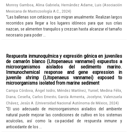
Monroy Gamboa, Alina Gabriela
;
Hernández Adame, Luis
(
Asociación
Mexicana de Mastozoología A.C.
,
2024
)
"Las ballenas son cetáceos que migran anualmente. Realizan largos
recorridos para llegar a los lugares idóneos para que sus crías
nazcan, se alimenten tranquilos y crezcan hasta alcanzar el tamaño
necesario para poder ...
Respuesta inmunoquímica y expresión génica en juveniles
de camarón blanco (Litopenaeus vannamei) expuestos a
microorganismos aislados del sedimento marino.
Immunochemical response and gene expression in
juvenile shrimp (Litopenaeus vannamei) exposed to
microorganisms isolated from marine sediment
Campa Córdova, Ángel Isidro
;
Méndez Martínez, Yuniel
;
Medina Félix,
Diana
;
Ceseña, Carlos Ernesto
;
García Armenta, Jocelyne
;
Valenzuela
Chávez, Jesús A.
(
Universidad Nacional Autónoma de México
,
2024
)
"El uso adecuado de microorganismos aislados del ambiente
natural puede mejorar las condiciones de cultivo en los sistemas
acuícolas, así como la ca-pacidad de respuesta inmune y
antioxidante de los ...