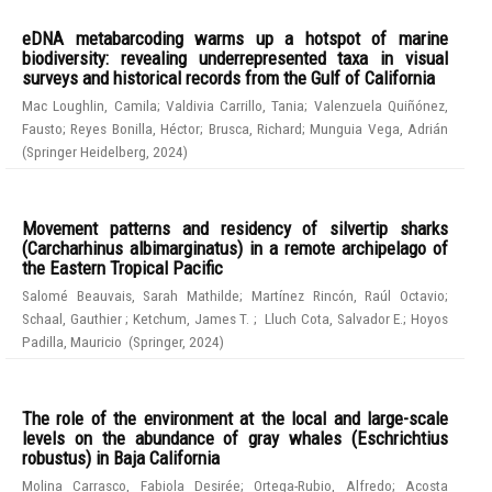
eDNA metabarcoding warms up a hotspot of marine
biodiversity: revealing underrepresented taxa in visual
surveys and historical records from the Gulf of California
Mac Loughlin, Camila
;
Valdivia Carrillo, Tania
;
Valenzuela Quiñónez,
Fausto
;
Reyes Bonilla, Héctor
;
Brusca, Richard
;
Munguia Vega, Adrián
(
Springer Heidelberg
,
2024
)
Movement patterns and residency of silvertip sharks
(Carcharhinus albimarginatus) in a remote archipelago of
the Eastern Tropical Pacific
Salomé Beauvais, Sarah Mathilde
;
Martínez Rincón, Raúl Octavio
;
Schaal, Gauthier
;
Ketchum, James T.
;
Lluch Cota, Salvador E.
;
Hoyos
Padilla, Mauricio
(
Springer
,
2024
)
The role of the environment at the local and large-scale
levels on the abundance of gray whales (Eschrichtius
robustus) in Baja California
Molina Carrasco, Fabiola Desirée
;
Ortega-Rubio, Alfredo
;
Acosta