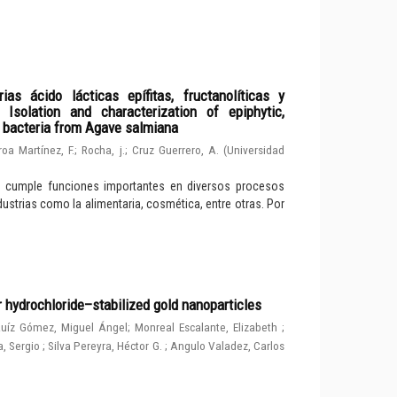
ias ácido lácticas epífitas, fructanolíticas y
solation and characterization of epiphytic,
d bacteria from Agave salmiana
roa Martínez, F.
;
Rocha, j.
;
Cruz Guerrero, A.
(
Universidad
e cumple funciones importantes en diversos procesos
dustrias como la alimentaria, cosmética, entre otras. Por
r hydrochloride–stabilized gold nanoparticles
uíz Gómez, Miguel Ángel
;
Monreal Escalante, Elizabeth
;
, Sergio
;
Silva Pereyra, Héctor G.
;
Angulo Valadez, Carlos