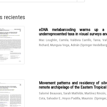
s recientes
eDNA metabarcoding warms up a hot
underrepresented taxa in visual surveys and
Mac Loughlin, Camila
;
Valdivia Carrillo, Tania
;
Val
Richard
;
Munguia Vega, Adrián
(
Springer Heidelber
Movement patterns and residency of silve
remote archipelago of the Eastern Tropical
Salomé Beauvais, Sarah Mathilde
;
Martínez Rincón,
Cota, Salvador E.
;
Hoyos Padilla, Mauricio
(
Springer