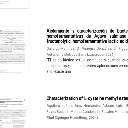
Aislamiento y caracterización de bacter
homofermentativas de Agave salmiana. I
fructanolytic, homofermentative lactic aci
Gallardo-Martínez, D.
;
Viniegra González, G.
;
Figue
Autónoma Metropolitana-Iztapalapa
,
2024
)
"El ácido láctico es un compuesto químico qu
bioquímicos y tiene diferentes aplicaciones en in
ello, existe una ...
Characterization of L‑cysteine methyl este
Aguilera Juárez, Ana
;
Hernández Adame, Luis
;
R
Reyes Becerril, Martha Candelaria
;
Rosales Mendoza
Eliud
(
Springer Heidelberg
,
2024
)