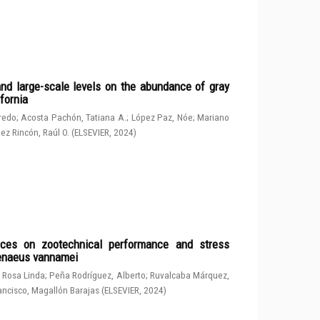
and large-scale levels on the abundance of gray
fornia
fredo
;
Acosta Pachón, Tatiana A.
;
López Paz, Nóe
;
Mariano
ez Rincón, Raúl O.
(
ELSEVIER
,
2024
)
rces on zootechnical performance and stress
penaeus vannamei
 Rosa Linda
;
Peña Rodríguez, Alberto
;
Ruvalcaba Márquez,
ancisco, Magallón Barajas
(
ELSEVIER
,
2024
)