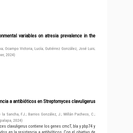
nmental variables on atresia prevalence in the
na
;
Ocampo Victoria, Lucía
;
Gutiérrez González, José Luis
;
her
,
2024
)
ncia a antibióticos en Streptomyces clavuligerus
 la Sancha, F.J.
;
Barrios González, J.
;
Millán Pacheco, C.
;
apalapa
,
2024
)
ces clavuligerus contiene los genes cmcT, bla y pbp74 y
os en la resistencia a antibióticos. Con el objetivo de