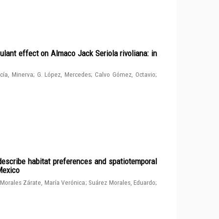
ulant effect on Almaco Jack Seriola rivoliana: in
cía, Minerva
;
G. López, Mercedes
;
Calvo Gómez, Octavio
;
describe habitat preferences and spatiotemporal
 Mexico
Morales Zárate, María Verónica
;
Suárez Morales, Eduardo
;