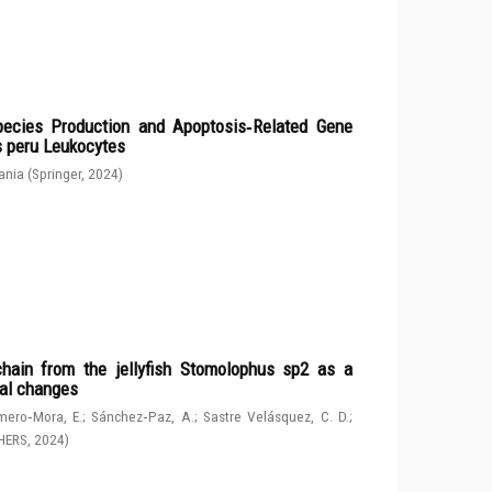
ecies Production and Apoptosis‑Related Gene
s peru Leukocytes
ania
(
Springer
,
2024
)
chain from the jellyfish Stomolophus sp2 as a
tal changes
ero‑Mora, E.
;
Sánchez‑Paz, A.
;
Sastre Velásquez, C. D.
;
HERS
,
2024
)