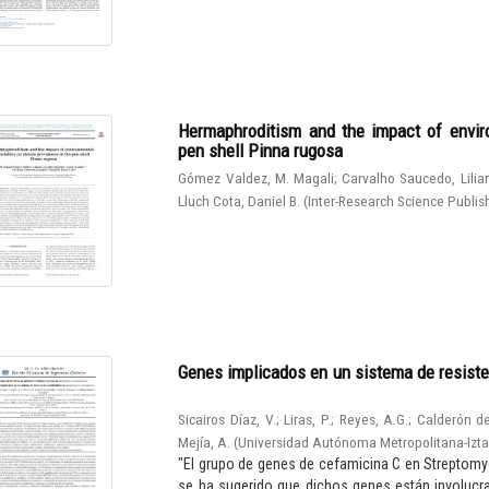
Hermaphroditism and the impact of enviro
pen shell Pinna rugosa
Gómez Valdez, M. Magali
;
Carvalho Saucedo, Lilia
Lluch Cota, Daniel B.
(
Inter-Research Science Publis
Genes implicados en un sistema de resiste
Sicairos Díaz, V.
;
Liras, P.
;
Reyes, A.G.
;
Calderón de
Mejía, A.
(
Universidad Autónoma Metropolitana-Izt
"El grupo de genes de cefamicina C en Streptomy
se ha sugerido que dichos genes están involucrad