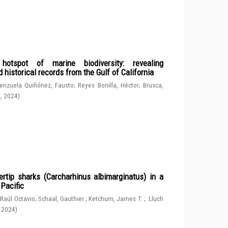
spot of marine biodiversity: revealing
 historical records from the Gulf of California
enzuela Quiñónez, Fausto
;
Reyes Bonilla, Héctor
;
Brusca,
g
,
2024
)
rtip sharks (Carcharhinus albimarginatus) in a
 Pacific
 Raúl Octavio
;
Schaal, Gauthier
;
Ketchum, James T.
;
Lluch
,
2024
)