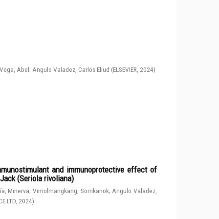
Vega, Abel
;
Angulo Valadez, Carlos Eliud
(
ELSEVIER
,
2024
)
immunostimulant and immunoprotective effect of
ack (Seriola rivoliana)
a, Minerva
;
Vimolmangkang, Sornkanok
;
Angulo Valadez,
CE LTD
,
2024
)