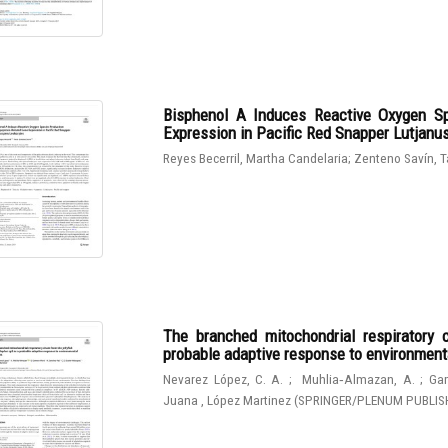
Bisphenol A Induces Reactive Oxygen Sp
Expression in Pacific Red Snapper Lutjanu
Reyes Becerril, Martha Candelaria
;
Zenteno Savín, T
The branched mitochondrial respiratory 
probable adaptive response to environmen
Nevarez López, C. A.
;
Muhlia‑Almazan, A.
;
Gam
Juana , López Martinez
(
SPRINGER/PLENUM PUBLIS