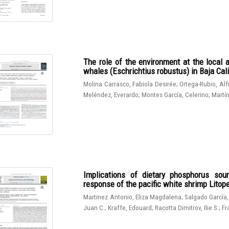
The role of the environment at the local 
whales (Eschrichtius robustus) in Baja Cali
Molina Carrasco, Fabiola Desirée
;
Ortega-Rubio, Al
Meléndez, Everardo
;
Montes García, Celerino
;
Martín
Implications of dietary phosphorus sou
response of the pacific white shrimp Lito
Martinez Antonio, Eliza Magdalena
;
Salgado García,
Juan C.
;
Kraffe, Edouard
;
Racotta Dimitrov, Ilie S.
;
Fr