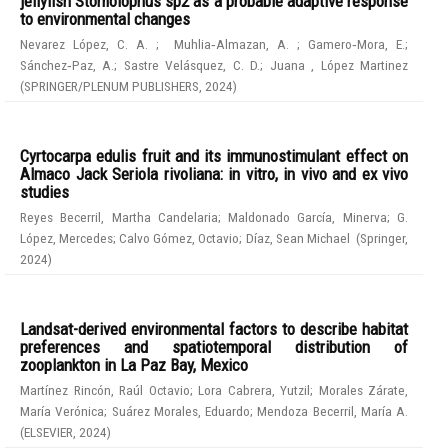
jellyfish Stomolophus sp2 as a probable adaptive response
to environmental changes
Nevarez López, C. A.
;
Muhlia‑Almazan, A.
;
Gamero‑Mora, E.
;
Sánchez‑Paz, A.
;
Sastre Velásquez, C. D.
;
Juana , López Martinez
(
SPRINGER/PLENUM PUBLISHERS
,
2024
)
Cyrtocarpa edulis fruit and its immunostimulant effect on
Almaco Jack Seriola rivoliana: in vitro, in vivo and ex vivo
studies
Reyes Becerril, Martha Candelaria
;
Maldonado García, Minerva
;
G.
López, Mercedes
;
Calvo Gómez, Octavio
;
Díaz, Sean Michael
(
Springer
,
2024
)
Landsat-derived environmental factors to describe habitat
preferences and spatiotemporal distribution of
zooplankton in La Paz Bay, Mexico
Martínez Rincón, Raúl Octavio
;
Lora Cabrera, Yutzil
;
Morales Zárate,
María Verónica
;
Suárez Morales, Eduardo
;
Mendoza Becerril, María A.
(
ELSEVIER
,
2024
)