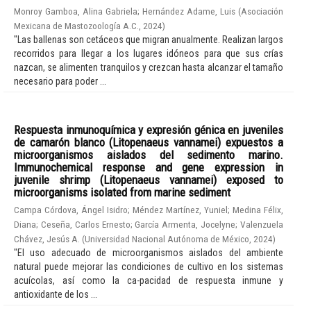
Monroy Gamboa, Alina Gabriela
;
Hernández Adame, Luis
(
Asociación
Mexicana de Mastozoología A.C.
,
2024
)
"Las ballenas son cetáceos que migran anualmente. Realizan largos
recorridos para llegar a los lugares idóneos para que sus crías
nazcan, se alimenten tranquilos y crezcan hasta alcanzar el tamaño
necesario para poder ...
Respuesta inmunoquímica y expresión génica en juveniles
de camarón blanco (Litopenaeus vannamei) expuestos a
microorganismos aislados del sedimento marino.
Immunochemical response and gene expression in
juvenile shrimp (Litopenaeus vannamei) exposed to
microorganisms isolated from marine sediment
Campa Córdova, Ángel Isidro
;
Méndez Martínez, Yuniel
;
Medina Félix,
Diana
;
Ceseña, Carlos Ernesto
;
García Armenta, Jocelyne
;
Valenzuela
Chávez, Jesús A.
(
Universidad Nacional Autónoma de México
,
2024
)
"El uso adecuado de microorganismos aislados del ambiente
natural puede mejorar las condiciones de cultivo en los sistemas
acuícolas, así como la ca-pacidad de respuesta inmune y
antioxidante de los ...