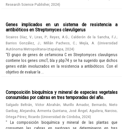
Research Science Publisher
,
2024
)
Genes implicados en un sistema de resistencia a
antibióticos en Streptomyces clavuligerus
Sicairos Díaz, V.
;
Liras, P.
;
Reyes, A.G.
;
Calderón de la Sancha, F.J.
;
Barrios González, J.
;
Millán Pacheco, C.
;
Mejía, A.
(
Universidad
Autónoma Metropolitana-Iztapalapa
,
2024
)
"El grupo de genes de cefamicina C en Streptomyces clavuligerus
contiene los genes cmcT, bla y pbp74 y se ha sugerido que dichos
genes están involucrados en la resistencia a antibióticos. Con el
objetivo de evaluar la ...
Composición bioquímica y mineral de especies vegetales
consumidas por cabras en tres temporadas del año.
Salgado Beltrán, Víctor Abrahán
;
Murillo Amador, Bernardo
;
Nieto
Garibay, Alejandra
;
Armenta Quintana, José Ángel
;
Aguilera, Narciso
;
Ortega Pérez, Ricardo
(
Universidad de Córdoba
,
2024
)
" La composición bioquímica y mineral de las plantas que
consumen las cabras en pastoreo se determinaron en tres