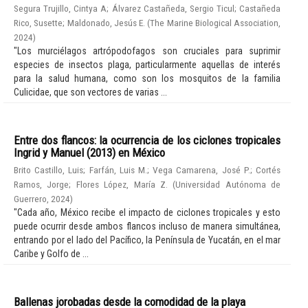
Segura Trujillo, Cintya A
;
Álvarez Castañeda, Sergio Ticul
;
Castañeda
Rico, Susette
;
Maldonado, Jesús E.
(
The Marine Biological Association
,
2024
)
"Los murciélagos artrópodofagos son cruciales para suprimir
especies de insectos plaga, particularmente aquellas de interés
para la salud humana, como son los mosquitos de la familia
Culicidae, que son vectores de varias ...
Entre dos flancos: la ocurrencia de los ciclones tropicales
Ingrid y Manuel (2013) en México
Brito Castillo, Luis
;
Farfán, Luis M.
;
Vega Camarena, José P.
;
Cortés
Ramos, Jorge
;
Flores López, María Z.
(
Universidad Autónoma de
Guerrero
,
2024
)
"Cada año, México recibe el impacto de ciclones tropicales y esto
puede ocurrir desde ambos flancos incluso de manera simultánea,
entrando por el lado del Pacífico, la Península de Yucatán, en el mar
Caribe y Golfo de ...
Ballenas jorobadas desde la comodidad de la playa