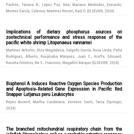
Pachón, Tatiana A.
;
López Paz, Nóe
;
Mariano Meléndez, Everardo
;
Montes García, Celerino
;
Martínez Rincón, Raúl O.
(
ELSEVIER
,
2024
)
Implications of dietary phosphorus sources on
zootechnical performance and stress response of the
pacific white shrimp Litopenaeus vannamei
Martinez Antonio, Eliza Magdalena
;
Salgado García, Rosa Linda
;
Peña
Rodríguez, Alberto
;
Ruvalcaba Márquez, Juan C.
;
Kraffe, Edouard
;
Racotta Dimitrov, Ilie S.
;
Francisco, Magallón Barajas
(
ELSEVIER
,
2024
)
Bisphenol A Induces Reactive Oxygen Species Production
and Apoptosis‑Related Gene Expression in Pacific Red
Snapper Lutjanus peru Leukocytes
Reyes Becerril, Martha Candelaria
;
Zenteno Savín, Tania
(
Springer
,
2024
)
The branched mitochondrial respiratory chain from the