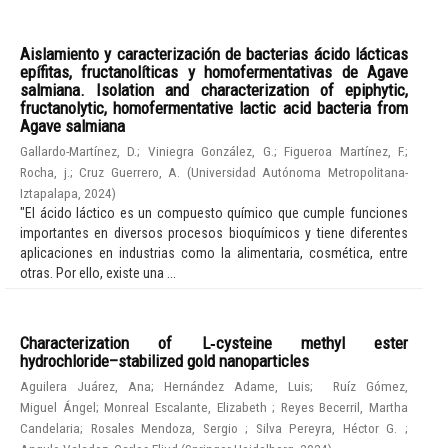
Aislamiento y caracterización de bacterias ácido lácticas
epífitas, fructanolíticas y homofermentativas de Agave
salmiana. Isolation and characterization of epiphytic,
fructanolytic, homofermentative lactic acid bacteria from
Agave salmiana
Gallardo-Martínez, D.
;
Viniegra González, G.
;
Figueroa Martínez, F.
;
Rocha, j.
;
Cruz Guerrero, A.
(
Universidad Autónoma Metropolitana-
Iztapalapa
,
2024
)
"El ácido láctico es un compuesto químico que cumple funciones
importantes en diversos procesos bioquímicos y tiene diferentes
aplicaciones en industrias como la alimentaria, cosmética, entre
otras. Por ello, existe una ...
Characterization of L‑cysteine methyl ester
hydrochloride–stabilized gold nanoparticles
Aguilera Juárez, Ana
;
Hernández Adame, Luis
;
Ruíz Gómez,
Miguel Ángel
;
Monreal Escalante, Elizabeth
;
Reyes Becerril, Martha
Candelaria
;
Rosales Mendoza, Sergio
;
Silva Pereyra, Héctor G.
;