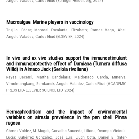
Angulo Valadez, Carlos Eliud
(
Springer Heidelberg
,
2024
)
Macroalgae: Marine players in vaccinology
Trujillo, Edgar
;
Monreal Escalante, Elizabeth
;
Ramos Vega, Abel
;
Angulo Valadez, Carlos Eliud
(
ELSEVIER
,
2024
)
In vivo and ex vivo studies support the immunostimulant
and immunoprotective effect of Damiana (Turnera diffusa
Willd) in Almaco Jack (Seriola rivoliana)
Reyes Becerril, Martha Candelaria
;
Maldonado García, Minerva
;
Vimolmangkang, Sornkanok
;
Angulo Valadez, Carlos Eliud
(
ACADEMIC
PRESS LTD- ELSEVIER SCIENCE LTD
,
2024
)
Hermaphroditism and the impact of environmental
variables on atresia prevalence in the pen shell Pinna
rugosa
Gómez Valdez, M. Magali
;
Carvalho Saucedo, Liliana
;
Ocampo Victoria,
Lucía
;
Gutiérrez González, José Luis
;
Lluch Cota, Daniel B.
(
Inter-