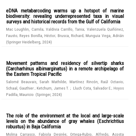
eDNA metabarcoding warms up a hotspot of marine
biodiversity: revealing underrepresented taxa in visual
surveys and historical records from the Gulf of California
Mac Loughlin, Camila
;
Valdivia Carrillo, Tania
;
Valenzuela Quiñónez,
Fausto
;
Reyes Bonilla, Héctor
;
Brusca, Richard
;
Munguia Vega, Adrián
(
Springer Heidelberg
,
2024
)
Movement patterns and residency of silvertip sharks
(Carcharhinus albimarginatus) in a remote archipelago of
the Eastern Tropical Pacific
Salomé Beauvais, Sarah Mathilde
;
Martínez Rincón, Raúl Octavio
;
Schaal, Gauthier
;
Ketchum, James T.
;
Lluch Cota, Salvador E.
;
Hoyos
Padilla, Mauricio
(
Springer
,
2024
)
The role of the environment at the local and large-scale
levels on the abundance of gray whales (Eschrichtius
robustus) in Baja California
Molina Carrasco, Fabiola Desirée
;
Ortega-Rubio, Alfredo
;
Acosta