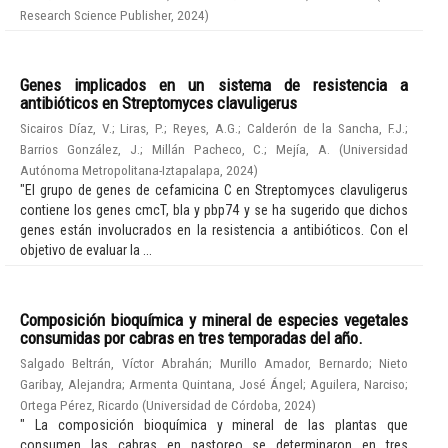
Research Science Publisher
,
2024
)
Genes implicados en un sistema de resistencia a
antibióticos en Streptomyces clavuligerus
Sicairos Díaz, V.
;
Liras, P.
;
Reyes, A.G.
;
Calderón de la Sancha, F.J.
;
Barrios González, J.
;
Millán Pacheco, C.
;
Mejía, A.
(
Universidad
Autónoma Metropolitana-Iztapalapa
,
2024
)
"El grupo de genes de cefamicina C en Streptomyces clavuligerus
contiene los genes cmcT, bla y pbp74 y se ha sugerido que dichos
genes están involucrados en la resistencia a antibióticos. Con el
objetivo de evaluar la ...
Composición bioquímica y mineral de especies vegetales
consumidas por cabras en tres temporadas del año.
Salgado Beltrán, Víctor Abrahán
;
Murillo Amador, Bernardo
;
Nieto
Garibay, Alejandra
;
Armenta Quintana, José Ángel
;
Aguilera, Narciso
;
Ortega Pérez, Ricardo
(
Universidad de Córdoba
,
2024
)
" La composición bioquímica y mineral de las plantas que
consumen las cabras en pastoreo se determinaron en tres