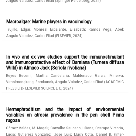
Angulo Valadez, Carlos Eliud
(
Springer Heidelberg
,
2024
)
Macroalgae: Marine players in vaccinology
Trujillo, Edgar
;
Monreal Escalante, Elizabeth
;
Ramos Vega, Abel
;
Angulo Valadez, Carlos Eliud
(
ELSEVIER
,
2024
)
In vivo and ex vivo studies support the immunostimulant
and immunoprotective effect of Damiana (Turnera diffusa
Willd) in Almaco Jack (Seriola rivoliana)
Reyes Becerril, Martha Candelaria
;
Maldonado García, Minerva
;
Vimolmangkang, Sornkanok
;
Angulo Valadez, Carlos Eliud
(
ACADEMIC
PRESS LTD- ELSEVIER SCIENCE LTD
,
2024
)
Hermaphroditism and the impact of environmental
variables on atresia prevalence in the pen shell Pinna
rugosa
Gómez Valdez, M. Magali
;
Carvalho Saucedo, Liliana
;
Ocampo Victoria,
Lucía
;
Gutiérrez González, José Luis
;
Lluch Cota, Daniel B.
(
Inter-