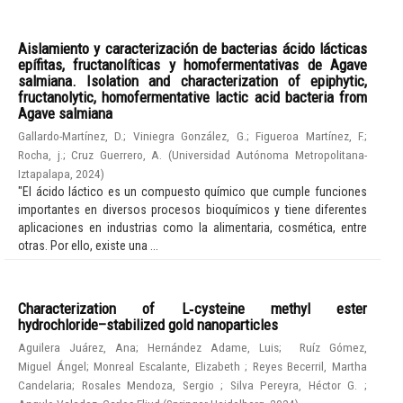
Aislamiento y caracterización de bacterias ácido lácticas
epífitas, fructanolíticas y homofermentativas de Agave
salmiana. Isolation and characterization of epiphytic,
fructanolytic, homofermentative lactic acid bacteria from
Agave salmiana
Gallardo-Martínez, D.
;
Viniegra González, G.
;
Figueroa Martínez, F.
;
Rocha, j.
;
Cruz Guerrero, A.
(
Universidad Autónoma Metropolitana-
Iztapalapa
,
2024
)
"El ácido láctico es un compuesto químico que cumple funciones
importantes en diversos procesos bioquímicos y tiene diferentes
aplicaciones en industrias como la alimentaria, cosmética, entre
otras. Por ello, existe una ...
Characterization of L‑cysteine methyl ester
hydrochloride–stabilized gold nanoparticles
Aguilera Juárez, Ana
;
Hernández Adame, Luis
;
Ruíz Gómez,
Miguel Ángel
;
Monreal Escalante, Elizabeth
;
Reyes Becerril, Martha
Candelaria
;
Rosales Mendoza, Sergio
;
Silva Pereyra, Héctor G.
;