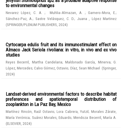
jellyfish Stomolophus sp2 as a probable adaptive response
to environmental changes
Nevarez López, C. A.
;
Muhlia‑Almazan, A.
;
Gamero‑Mora, E.
;
Sánchez‑Paz, A.
;
Sastre Velásquez, C. D.
;
Juana , López Martinez
(
SPRINGER/PLENUM PUBLISHERS
,
2024
)
Cyrtocarpa edulis fruit and its immunostimulant effect on
Almaco Jack Seriola rivoliana: in vitro, in vivo and ex vivo
studies
Reyes Becerril, Martha Candelaria
;
Maldonado García, Minerva
;
G.
López, Mercedes
;
Calvo Gómez, Octavio
;
Díaz, Sean Michael
(
Springer
,
2024
)
Landsat-derived environmental factors to describe habitat
preferences and spatiotemporal distribution of
zooplankton in La Paz Bay, Mexico
Martínez Rincón, Raúl Octavio
;
Lora Cabrera, Yutzil
;
Morales Zárate,
María Verónica
;
Suárez Morales, Eduardo
;
Mendoza Becerril, María A.
(
ELSEVIER
,
2024
)