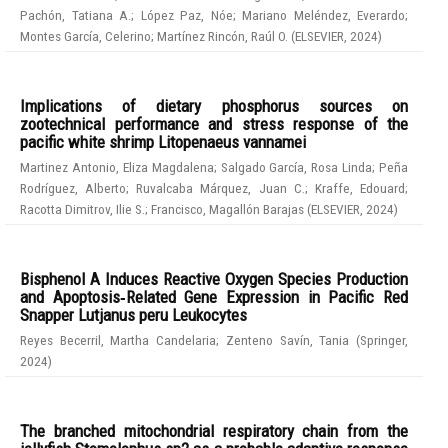
Pachón, Tatiana A.
;
López Paz, Nóe
;
Mariano Meléndez, Everardo
;
Montes García, Celerino
;
Martínez Rincón, Raúl O.
(
ELSEVIER
,
2024
)
Implications of dietary phosphorus sources on
zootechnical performance and stress response of the
pacific white shrimp Litopenaeus vannamei
Martinez Antonio, Eliza Magdalena
;
Salgado García, Rosa Linda
;
Peña
Rodríguez, Alberto
;
Ruvalcaba Márquez, Juan C.
;
Kraffe, Edouard
;
Racotta Dimitrov, Ilie S.
;
Francisco, Magallón Barajas
(
ELSEVIER
,
2024
)
Bisphenol A Induces Reactive Oxygen Species Production
and Apoptosis‑Related Gene Expression in Pacific Red
Snapper Lutjanus peru Leukocytes
Reyes Becerril, Martha Candelaria
;
Zenteno Savín, Tania
(
Springer
,
2024
)
The branched mitochondrial respiratory chain from the