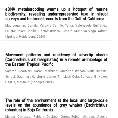
eDNA metabarcoding warms up a hotspot of marine
biodiversity: revealing underrepresented taxa in visual
surveys and historical records from the Gulf of California
Mac Loughlin, Camila
;
Valdivia Carrillo, Tania
;
Valenzuela Quiñónez,
Fausto
;
Reyes Bonilla, Héctor
;
Brusca, Richard
;
Munguia Vega, Adrián
(
Springer Heidelberg
,
2024
)
Movement patterns and residency of silvertip sharks
(Carcharhinus albimarginatus) in a remote archipelago of
the Eastern Tropical Pacific
Salomé Beauvais, Sarah Mathilde
;
Martínez Rincón, Raúl Octavio
;
Schaal, Gauthier
;
Ketchum, James T.
;
Lluch Cota, Salvador E.
;
Hoyos
Padilla, Mauricio
(
Springer
,
2024
)
The role of the environment at the local and large-scale
levels on the abundance of gray whales (Eschrichtius
robustus) in Baja California
Molina Carrasco, Fabiola Desirée
;
Ortega-Rubio, Alfredo
;
Acosta