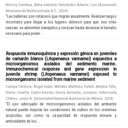
Monroy Gamboa, Alina Gabriela
;
Hernández Adame, Luis
(
Asociación
Mexicana de Mastozoología A.C.
,
2024
)
"Las ballenas son cetáceos que migran anualmente. Realizan largos
recorridos para llegar a los lugares idóneos para que sus crías
nazcan, se alimenten tranquilos y crezcan hasta alcanzar el tamaño
necesario para poder ...
Respuesta inmunoquímica y expresión génica en juveniles
de camarón blanco (Litopenaeus vannamei) expuestos a
microorganismos aislados del sedimento marino.
Immunochemical response and gene expression in
juvenile shrimp (Litopenaeus vannamei) exposed to
microorganisms isolated from marine sediment
Campa Córdova, Ángel Isidro
;
Méndez Martínez, Yuniel
;
Medina Félix,
Diana
;
Ceseña, Carlos Ernesto
;
García Armenta, Jocelyne
;
Valenzuela
Chávez, Jesús A.
(
Universidad Nacional Autónoma de México
,
2024
)
"El uso adecuado de microorganismos aislados del ambiente
natural puede mejorar las condiciones de cultivo en los sistemas
acuícolas, así como la ca-pacidad de respuesta inmune y
antioxidante de los ...