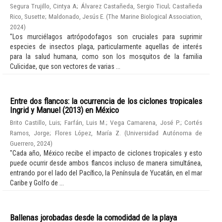
Segura Trujillo, Cintya A
;
Álvarez Castañeda, Sergio Ticul
;
Castañeda
Rico, Susette
;
Maldonado, Jesús E.
(
The Marine Biological Association
,
2024
)
"Los murciélagos artrópodofagos son cruciales para suprimir
especies de insectos plaga, particularmente aquellas de interés
para la salud humana, como son los mosquitos de la familia
Culicidae, que son vectores de varias ...
Entre dos flancos: la ocurrencia de los ciclones tropicales
Ingrid y Manuel (2013) en México
Brito Castillo, Luis
;
Farfán, Luis M.
;
Vega Camarena, José P.
;
Cortés
Ramos, Jorge
;
Flores López, María Z.
(
Universidad Autónoma de
Guerrero
,
2024
)
"Cada año, México recibe el impacto de ciclones tropicales y esto
puede ocurrir desde ambos flancos incluso de manera simultánea,
entrando por el lado del Pacífico, la Península de Yucatán, en el mar
Caribe y Golfo de ...
Ballenas jorobadas desde la comodidad de la playa