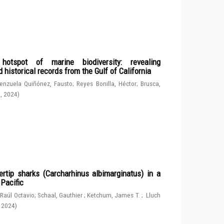
spot of marine biodiversity: revealing
 historical records from the Gulf of California
enzuela Quiñónez, Fausto
;
Reyes Bonilla, Héctor
;
Brusca,
g
,
2024
)
rtip sharks (Carcharhinus albimarginatus) in a
 Pacific
 Raúl Octavio
;
Schaal, Gauthier
;
Ketchum, James T.
;
Lluch
,
2024
)