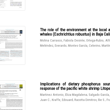
The role of the environment at the local 
whales (Eschrichtius robustus) in Baja Cali
Molina Carrasco, Fabiola Desirée
;
Ortega-Rubio, Al
Meléndez, Everardo
;
Montes García, Celerino
;
Martín
Implications of dietary phosphorus sou
response of the pacific white shrimp Lito
Martinez Antonio, Eliza Magdalena
;
Salgado García,
Juan C.
;
Kraffe, Edouard
;
Racotta Dimitrov, Ilie S.
;
Fr