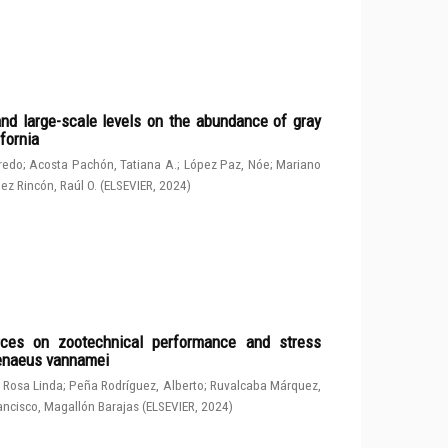
and large-scale levels on the abundance of gray
fornia
fredo
;
Acosta Pachón, Tatiana A.
;
López Paz, Nóe
;
Mariano
ez Rincón, Raúl O.
(
ELSEVIER
,
2024
)
rces on zootechnical performance and stress
penaeus vannamei
 Rosa Linda
;
Peña Rodríguez, Alberto
;
Ruvalcaba Márquez,
ancisco, Magallón Barajas
(
ELSEVIER
,
2024
)