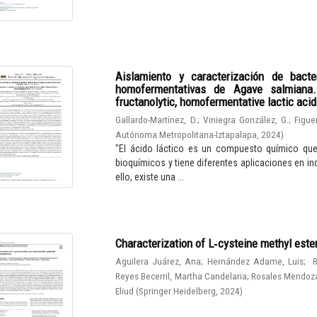
Aislamiento y caracterización de bacter
homofermentativas de Agave salmiana. I
fructanolytic, homofermentative lactic aci
Gallardo-Martínez, D.
;
Viniegra González, G.
;
Figue
Autónoma Metropolitana-Iztapalapa
,
2024
)
"El ácido láctico es un compuesto químico qu
bioquímicos y tiene diferentes aplicaciones en in
ello, existe una ...
Characterization of L‑cysteine methyl este
Aguilera Juárez, Ana
;
Hernández Adame, Luis
;
R
Reyes Becerril, Martha Candelaria
;
Rosales Mendoza
Eliud
(
Springer Heidelberg
,
2024
)