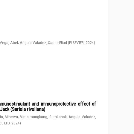
Vega, Abel
;
Angulo Valadez, Carlos Eliud
(
ELSEVIER
,
2024
)
immunostimulant and immunoprotective effect of
ack (Seriola rivoliana)
a, Minerva
;
Vimolmangkang, Sornkanok
;
Angulo Valadez,
CE LTD
,
2024
)