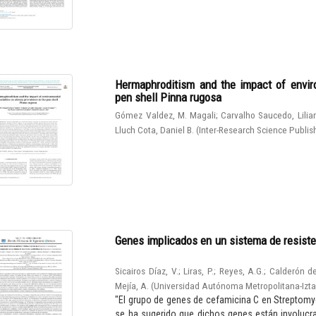
Hermaphroditism and the impact of enviro
pen shell Pinna rugosa
Gómez Valdez, M. Magali
;
Carvalho Saucedo, Lilia
Lluch Cota, Daniel B.
(
Inter-Research Science Publis
Genes implicados en un sistema de resiste
Sicairos Díaz, V.
;
Liras, P.
;
Reyes, A.G.
;
Calderón de
Mejía, A.
(
Universidad Autónoma Metropolitana-Izt
"El grupo de genes de cefamicina C en Streptomy
se ha sugerido que dichos genes están involucrad