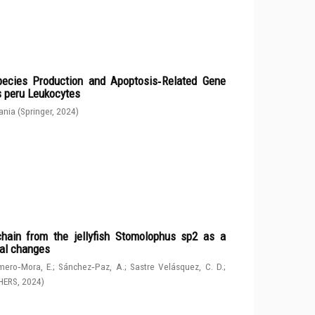
ecies Production and Apoptosis‑Related Gene
s peru Leukocytes
ania
(
Springer
,
2024
)
chain from the jellyfish Stomolophus sp2 as a
tal changes
ero‑Mora, E.
;
Sánchez‑Paz, A.
;
Sastre Velásquez, C. D.
;
HERS
,
2024
)