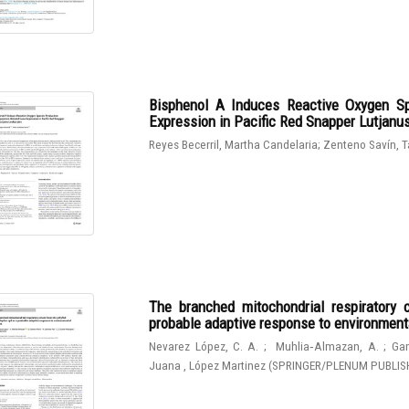
Bisphenol A Induces Reactive Oxygen Sp
Expression in Pacific Red Snapper Lutjanu
Reyes Becerril, Martha Candelaria
;
Zenteno Savín, T
The branched mitochondrial respiratory 
probable adaptive response to environmen
Nevarez López, C. A.
;
Muhlia‑Almazan, A.
;
Gam
Juana , López Martinez
(
SPRINGER/PLENUM PUBLIS