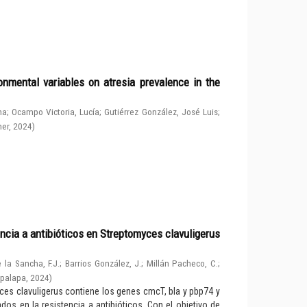
nmental variables on atresia prevalence in the
na
;
Ocampo Victoria, Lucía
;
Gutiérrez González, José Luis
;
her
,
2024
)
ncia a antibióticos en Streptomyces clavuligerus
 la Sancha, F.J.
;
Barrios González, J.
;
Millán Pacheco, C.
;
apalapa
,
2024
)
ces clavuligerus contiene los genes cmcT, bla y pbp74 y
os en la resistencia a antibióticos. Con el objetivo de