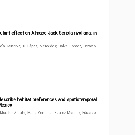
ulant effect on Almaco Jack Seriola rivoliana: in
cía, Minerva
;
G. López, Mercedes
;
Calvo Gómez, Octavio
;
describe habitat preferences and spatiotemporal
 Mexico
Morales Zárate, María Verónica
;
Suárez Morales, Eduardo
;