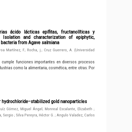
ias ácido lácticas epífitas, fructanolíticas y
solation and characterization of epiphytic,
d bacteria from Agave salmiana
roa Martínez, F.
;
Rocha, j.
;
Cruz Guerrero, A.
(
Universidad
e cumple funciones importantes en diversos procesos
dustrias como la alimentaria, cosmética, entre otras. Por
r hydrochloride–stabilized gold nanoparticles
uíz Gómez, Miguel Ángel
;
Monreal Escalante, Elizabeth
;
, Sergio
;
Silva Pereyra, Héctor G.
;
Angulo Valadez, Carlos