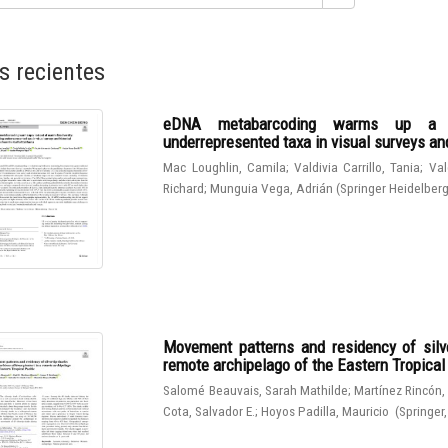
s recientes
eDNA metabarcoding warms up a hot
underrepresented taxa in visual surveys and
Mac Loughlin, Camila
;
Valdivia Carrillo, Tania
;
Val
Richard
;
Munguia Vega, Adrián
(
Springer Heidelber
Movement patterns and residency of silve
remote archipelago of the Eastern Tropical
Salomé Beauvais, Sarah Mathilde
;
Martínez Rincón,
Cota, Salvador E.
;
Hoyos Padilla, Mauricio
(
Springer