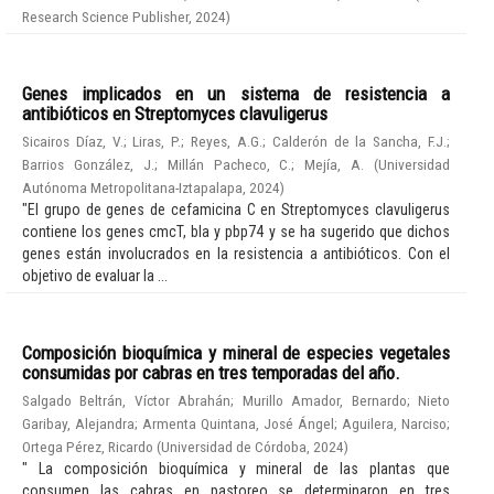
Research Science Publisher
,
2024
)
Genes implicados en un sistema de resistencia a
antibióticos en Streptomyces clavuligerus
Sicairos Díaz, V.
;
Liras, P.
;
Reyes, A.G.
;
Calderón de la Sancha, F.J.
;
Barrios González, J.
;
Millán Pacheco, C.
;
Mejía, A.
(
Universidad
Autónoma Metropolitana-Iztapalapa
,
2024
)
"El grupo de genes de cefamicina C en Streptomyces clavuligerus
contiene los genes cmcT, bla y pbp74 y se ha sugerido que dichos
genes están involucrados en la resistencia a antibióticos. Con el
objetivo de evaluar la ...
Composición bioquímica y mineral de especies vegetales
consumidas por cabras en tres temporadas del año.
Salgado Beltrán, Víctor Abrahán
;
Murillo Amador, Bernardo
;
Nieto
Garibay, Alejandra
;
Armenta Quintana, José Ángel
;
Aguilera, Narciso
;
Ortega Pérez, Ricardo
(
Universidad de Córdoba
,
2024
)
" La composición bioquímica y mineral de las plantas que
consumen las cabras en pastoreo se determinaron en tres