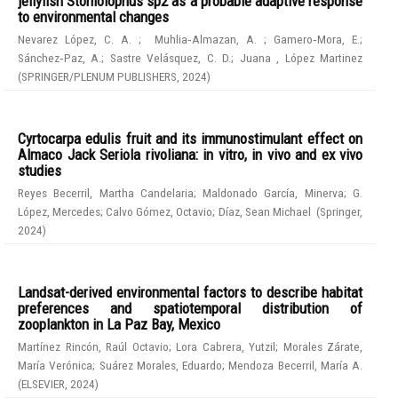
jellyfish Stomolophus sp2 as a probable adaptive response
to environmental changes
Nevarez López, C. A.
;
Muhlia‑Almazan, A.
;
Gamero‑Mora, E.
;
Sánchez‑Paz, A.
;
Sastre Velásquez, C. D.
;
Juana , López Martinez
(
SPRINGER/PLENUM PUBLISHERS
,
2024
)
Cyrtocarpa edulis fruit and its immunostimulant effect on
Almaco Jack Seriola rivoliana: in vitro, in vivo and ex vivo
studies
Reyes Becerril, Martha Candelaria
;
Maldonado García, Minerva
;
G.
López, Mercedes
;
Calvo Gómez, Octavio
;
Díaz, Sean Michael
(
Springer
,
2024
)
Landsat-derived environmental factors to describe habitat
preferences and spatiotemporal distribution of
zooplankton in La Paz Bay, Mexico
Martínez Rincón, Raúl Octavio
;
Lora Cabrera, Yutzil
;
Morales Zárate,
María Verónica
;
Suárez Morales, Eduardo
;
Mendoza Becerril, María A.
(
ELSEVIER
,
2024
)