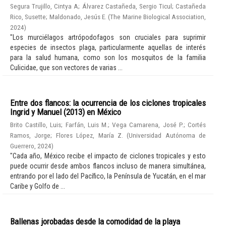
Segura Trujillo, Cintya A
;
Álvarez Castañeda, Sergio Ticul
;
Castañeda
Rico, Susette
;
Maldonado, Jesús E.
(
The Marine Biological Association
,
2024
)
"Los murciélagos artrópodofagos son cruciales para suprimir
especies de insectos plaga, particularmente aquellas de interés
para la salud humana, como son los mosquitos de la familia
Culicidae, que son vectores de varias ...
Entre dos flancos: la ocurrencia de los ciclones tropicales
Ingrid y Manuel (2013) en México
Brito Castillo, Luis
;
Farfán, Luis M.
;
Vega Camarena, José P.
;
Cortés
Ramos, Jorge
;
Flores López, María Z.
(
Universidad Autónoma de
Guerrero
,
2024
)
"Cada año, México recibe el impacto de ciclones tropicales y esto
puede ocurrir desde ambos flancos incluso de manera simultánea,
entrando por el lado del Pacífico, la Península de Yucatán, en el mar
Caribe y Golfo de ...
Ballenas jorobadas desde la comodidad de la playa