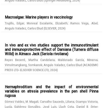
Angulo Valadez, Carlos Eliud
(
Springer Heidelberg
,
2024
)
Macroalgae: Marine players in vaccinology
Trujillo, Edgar
;
Monreal Escalante, Elizabeth
;
Ramos Vega, Abel
;
Angulo Valadez, Carlos Eliud
(
ELSEVIER
,
2024
)
In vivo and ex vivo studies support the immunostimulant
and immunoprotective effect of Damiana (Turnera diffusa
Willd) in Almaco Jack (Seriola rivoliana)
Reyes Becerril, Martha Candelaria
;
Maldonado García, Minerva
;
Vimolmangkang, Sornkanok
;
Angulo Valadez, Carlos Eliud
(
ACADEMIC
PRESS LTD- ELSEVIER SCIENCE LTD
,
2024
)
Hermaphroditism and the impact of environmental
variables on atresia prevalence in the pen shell Pinna
rugosa
Gómez Valdez, M. Magali
;
Carvalho Saucedo, Liliana
;
Ocampo Victoria,
Lucía
;
Gutiérrez González, José Luis
;
Lluch Cota, Daniel B.
(
Inter-