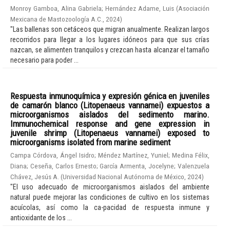
Monroy Gamboa, Alina Gabriela
;
Hernández Adame, Luis
(
Asociación
Mexicana de Mastozoología A.C.
,
2024
)
"Las ballenas son cetáceos que migran anualmente. Realizan largos
recorridos para llegar a los lugares idóneos para que sus crías
nazcan, se alimenten tranquilos y crezcan hasta alcanzar el tamaño
necesario para poder ...
Respuesta inmunoquímica y expresión génica en juveniles
de camarón blanco (Litopenaeus vannamei) expuestos a
microorganismos aislados del sedimento marino.
Immunochemical response and gene expression in
juvenile shrimp (Litopenaeus vannamei) exposed to
microorganisms isolated from marine sediment
Campa Córdova, Ángel Isidro
;
Méndez Martínez, Yuniel
;
Medina Félix,
Diana
;
Ceseña, Carlos Ernesto
;
García Armenta, Jocelyne
;
Valenzuela
Chávez, Jesús A.
(
Universidad Nacional Autónoma de México
,
2024
)
"El uso adecuado de microorganismos aislados del ambiente
natural puede mejorar las condiciones de cultivo en los sistemas
acuícolas, así como la ca-pacidad de respuesta inmune y
antioxidante de los ...