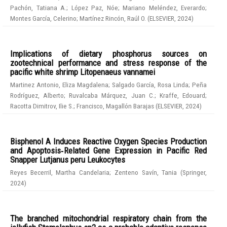
Pachón, Tatiana A.
;
López Paz, Nóe
;
Mariano Meléndez, Everardo
;
Montes García, Celerino
;
Martínez Rincón, Raúl O.
(
ELSEVIER
,
2024
)
Implications of dietary phosphorus sources on
zootechnical performance and stress response of the
pacific white shrimp Litopenaeus vannamei
Martinez Antonio, Eliza Magdalena
;
Salgado García, Rosa Linda
;
Peña
Rodríguez, Alberto
;
Ruvalcaba Márquez, Juan C.
;
Kraffe, Edouard
;
Racotta Dimitrov, Ilie S.
;
Francisco, Magallón Barajas
(
ELSEVIER
,
2024
)
Bisphenol A Induces Reactive Oxygen Species Production
and Apoptosis‑Related Gene Expression in Pacific Red
Snapper Lutjanus peru Leukocytes
Reyes Becerril, Martha Candelaria
;
Zenteno Savín, Tania
(
Springer
,
2024
)
The branched mitochondrial respiratory chain from the