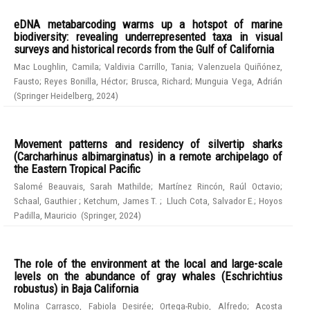
eDNA metabarcoding warms up a hotspot of marine
biodiversity: revealing underrepresented taxa in visual
surveys and historical records from the Gulf of California
Mac Loughlin, Camila
;
Valdivia Carrillo, Tania
;
Valenzuela Quiñónez,
Fausto
;
Reyes Bonilla, Héctor
;
Brusca, Richard
;
Munguia Vega, Adrián
(
Springer Heidelberg
,
2024
)
Movement patterns and residency of silvertip sharks
(Carcharhinus albimarginatus) in a remote archipelago of
the Eastern Tropical Pacific
Salomé Beauvais, Sarah Mathilde
;
Martínez Rincón, Raúl Octavio
;
Schaal, Gauthier
;
Ketchum, James T.
;
Lluch Cota, Salvador E.
;
Hoyos
Padilla, Mauricio
(
Springer
,
2024
)
The role of the environment at the local and large-scale
levels on the abundance of gray whales (Eschrichtius
robustus) in Baja California
Molina Carrasco, Fabiola Desirée
;
Ortega-Rubio, Alfredo
;
Acosta