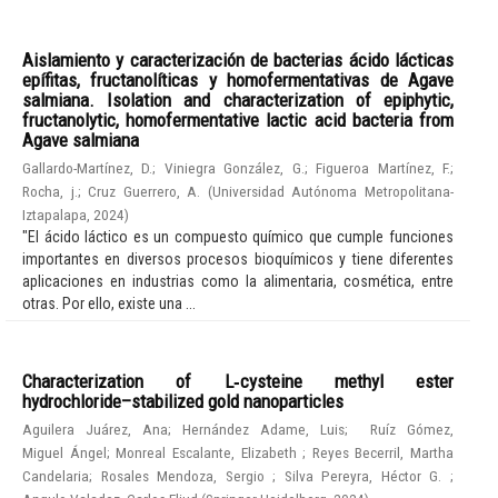
Aislamiento y caracterización de bacterias ácido lácticas
epífitas, fructanolíticas y homofermentativas de Agave
salmiana. Isolation and characterization of epiphytic,
fructanolytic, homofermentative lactic acid bacteria from
Agave salmiana
Gallardo-Martínez, D.
;
Viniegra González, G.
;
Figueroa Martínez, F.
;
Rocha, j.
;
Cruz Guerrero, A.
(
Universidad Autónoma Metropolitana-
Iztapalapa
,
2024
)
"El ácido láctico es un compuesto químico que cumple funciones
importantes en diversos procesos bioquímicos y tiene diferentes
aplicaciones en industrias como la alimentaria, cosmética, entre
otras. Por ello, existe una ...
Characterization of L‑cysteine methyl ester
hydrochloride–stabilized gold nanoparticles
Aguilera Juárez, Ana
;
Hernández Adame, Luis
;
Ruíz Gómez,
Miguel Ángel
;
Monreal Escalante, Elizabeth
;
Reyes Becerril, Martha
Candelaria
;
Rosales Mendoza, Sergio
;
Silva Pereyra, Héctor G.
;